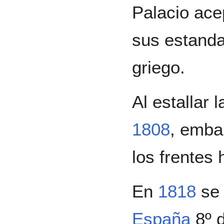
Palacio ace
sus estanda
griego.
Al estallar 
1808
, emba
los frentes 
En
1818
se 
España
8º d