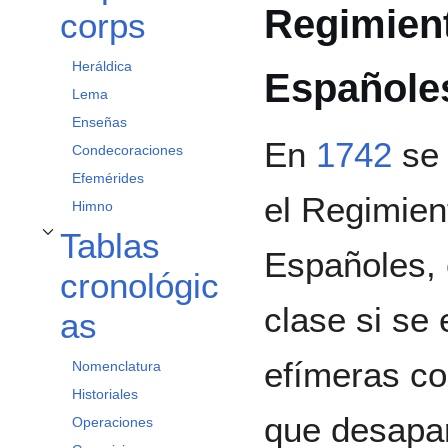
Regimien
corps
Heráldica
Españoles
Lema
Enseñas
En
1742
se 
Condecoraciones
Efemérides
el Regimien
Himno
Tablas
Alternar subsección Tablas cronológicas
Españoles, 
cronológic
clase si se
as
efímeras co
Nomenclatura
Historiales
que desapar
Operaciones