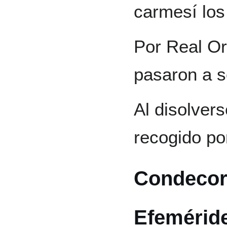
carmesí los
Por Real O
pasaron a s
Al disolver
recogido po
Condecor
Efemérid