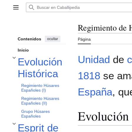
Ir
al
Menú principal
contenido
Regimiento de 
Contenidos
ocultar
Página
Inicio
Unidad
de
c
Evolución
Alternar subsección Evolución Histórica
Histórica
1818
se am
Regimiento Húsares
España
, qu
Españoles (I)
Regimiento Húsares
Españoles (II)
Evolución 
Grupo Húsares
Españoles
Esprit de
Alternar subsección Esprit de corps