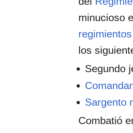
del
Regimie
minucioso e
regimientos
los siguient
Segundo j
Comandan
Sargento 
Combatió e