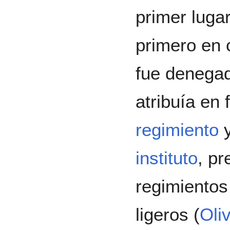
primer luga
primero en 
fue denegad
atribuía en
regimiento
y
instituto
, pr
regimientos
ligeros (
Oli