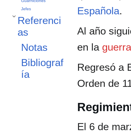
Guarniciones
Española
.
Jefes
Referenci
Alternar subsección Referencias
Al año sigui
as
en la
guerra
Notas
Bibliograf
Regresó a 
ía
Orden de 1
Regimient
El 6 de ma