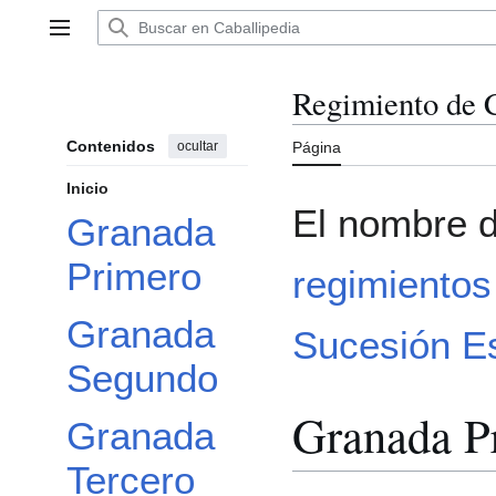
Ir
al
Menú principal
contenido
Regimiento de 
Contenidos
ocultar
Página
Inicio
El nombre d
Granada
Primero
regimientos
Granada
Sucesión E
Segundo
Granada P
Granada
Tercero