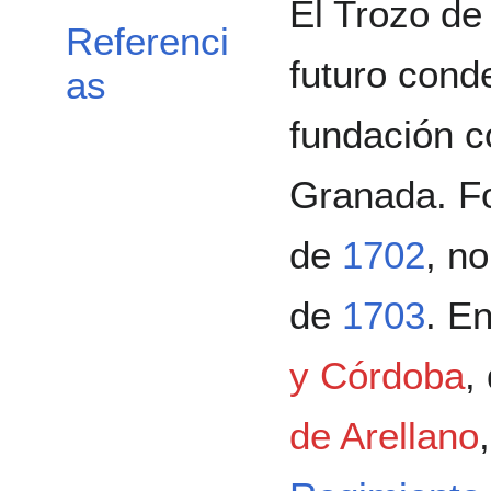
El Trozo de
Referenci
futuro cond
as
fundación 
Granada. F
de
1702
, n
de
1703
. E
y Córdoba
,
de Arellano