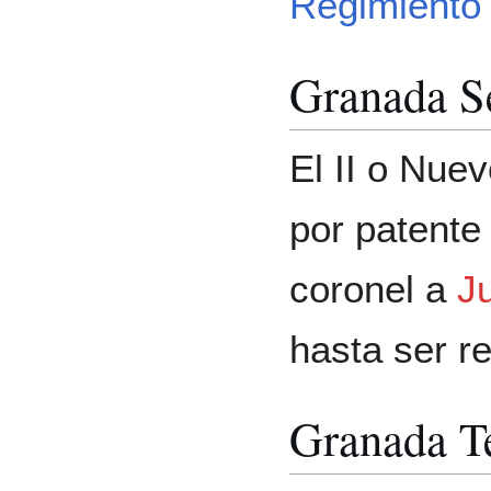
Regimiento 
Granada S
El II o Nue
por patente
coronel a
J
hasta ser r
Granada T