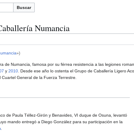
Buscar
Caballería Numancia
umancia
»)
era de Numancia, famosa por su férrea resistencia a las legiones rom
07
y
2010
. Desde ese año lo ostenta el Grupo de Caballería Ligero A
 Cuartel General de la Fuerza Terrestre.
sco de Paula Téllez-Girón y Benavides, VI duque de Osuna, levantó
uyo mando entregó a Diego González para su participación en la
a
.