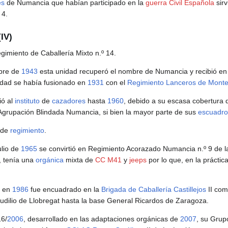
es
de Numancia que habían participado en la
guerra Civil Española
sirv
 4.
IV)
egimiento de Caballería Mixto n.º 14.
mbre de
1943
esta unidad recuperó el nombre de Numancia y recibió en c
idad se había fusionado en
1931
con el
Regimiento Lanceros de Mont
ió al
instituto
de
cazadores
hasta
1960
, debido a su escasa cobertura 
grupación Blindada Numancia, si bien la mayor parte de sus
escuadr
de
regimiento
.
ulio de
1965
se convirtió en Regimiento Acorazado Numancia n.º 9 de l
, tenía una
orgánica
mixta de
CC M41
y
jeeps
por lo que, en la prácti
, en
1986
fue encuadrado en la
Brigada de Caballería Castillejos
II co
dilio de Llobregat hasta la base General Ricardos de Zaragoza.
16/
2006
, desarrollado en las adaptaciones orgánicas de
2007
, su Grup