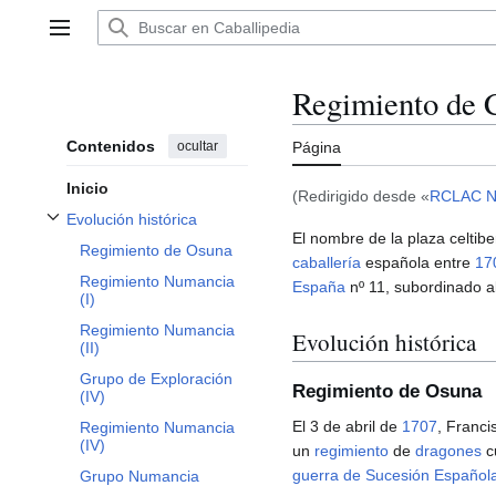
Ir
al
Menú principal
contenido
Regimiento de 
Contenidos
ocultar
Página
Inicio
(Redirigido desde «
RCLAC N
Evolución histórica
Alternar subsección Evolución histórica
El nombre de la plaza celtib
Regimiento de Osuna
caballería
española entre
17
Regimiento Numancia
España
nº 11, subordinado al
(I)
Regimiento Numancia
Evolución histórica
(II)
Grupo de Exploración
Regimiento de Osuna
(IV)
El 3 de abril de
1707
, Franci
Regimiento Numancia
(IV)
un
regimiento
de
dragones
c
guerra de Sucesión Español
Grupo Numancia