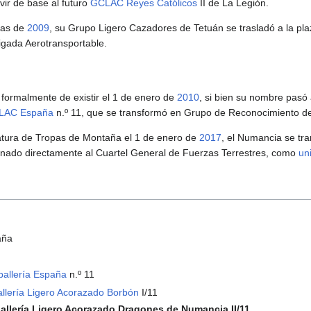
vir de base al futuro
GCLAC Reyes Católicos
II de La Legión.
cas de
2009
, su Grupo Ligero Cazadores de Tetuán se trasladó a la plaz
rigada Aerotransportable.
formalmente de existir el 1 de enero de
2010
, si bien su nombre pas
LAC España
n.º 11, que se transformó en Grupo de Reconocimiento d
fatura de Tropas de Montaña el 1 de enero de
2017
, el Numancia se tr
inado directamente al Cuartel General de Fuerzas Terrestres, como
un
aña
allería España
n.º 11
llería Ligero Acorazado Borbón
I/11
llería Ligero Acorazado Dragones de Numancia II/11