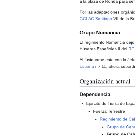
a la plaza de Ronda para ser
Por las adaptaciones orgáni
GCLAC Santiago
VII de la B
Grupo Numancia
El regimiento Numancia dejó 
Húsares Españoles II del
RC
Al fusionarse esta con la Je
España
n.º 11, ahora subord
Organización actual
Dependencia
Ejército de Tierra de Esp
Fuerza Terrestre
Regimiento de Cab
Grupo de Caba
Grupo de Caba