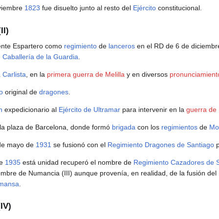
oviembre
1823
fue disuelto junto al resto del
Ejército
constitucional.
II)
gente Espartero como
regimiento
de
lanceros
en el RD de 6 de diciemb
e Caballería de la Guardia
.
 Carlista
, en la
primera guerra de Melilla
y en diversos
pronunciamiento
to
original de
dragones
.
n
expedicionario al
Ejército de Ultramar
para intervenir en la
guerra de
 la plaza de Barcelona, donde formó
brigada
con los
regimientos
de
Mo
 de mayo de
1931
se fusionó con el
Regimiento Dragones de Santiago
p
de
1935
está unidad recuperó el nombre de
Regimiento Cazadores de 
ombre de Numancia (III) aunque provenía, en realidad, de la fusión del
lmansa
.
IV)