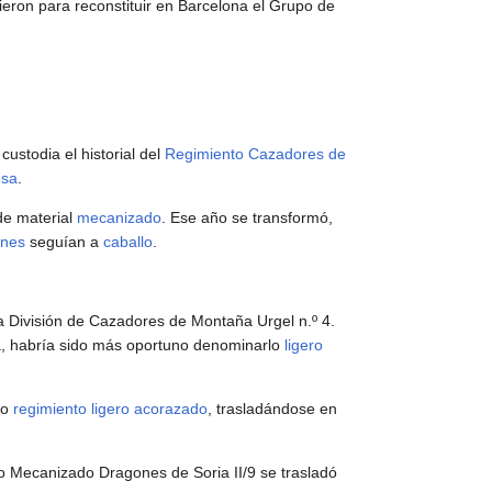
ieron para reconstituir en Barcelona el Grupo de
ustodia el historial del
Regimiento Cazadores de
esa
.
de material
mecanizado
. Ese año se transformó,
ones
seguían a
caballo
.
a División de Cazadores de Montaña Urgel n.º 4.
ca, habría sido más oportuno denominarlo
ligero
mo
regimiento
ligero acorazado
, trasladándose en
o Mecanizado Dragones de Soria II/9 se trasladó