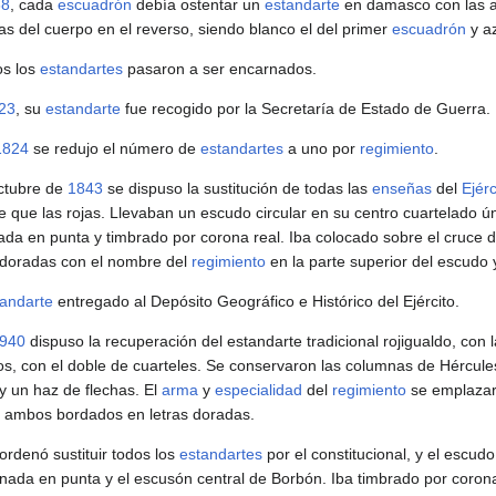
38
, cada
escuadrón
debía ostentar un
estandarte
en damasco con las a
as del cuerpo en el reverso, siendo blanco el del primer
escuadrón
y az
s los
estandartes
pasaron a ser encarnados.
23
, su
estandarte
fue recogido por la Secretaría de Estado de Guerra.
1824
se redujo el número de
estandartes
a uno por
regimiento
.
ctubre de
1843
se dispuso la sustitución de todas las
enseñas
del
Ejérc
ble que las rojas. Llevaban un escudo circular en su centro cuartelado 
nada en punta y timbrado por corona real. Iba colocado sobre el cruc
s doradas con el nombre del
regimiento
en la parte superior del escudo
tandarte
entregado al Depósito Geográfico e Histórico del Ejército.
940
dispuso la recuperación del estandarte tradicional rojigualdo, con 
cos, con el doble de cuarteles. Se conservaron las columnas de Hércule
y un haz de flechas. El
arma
y
especialidad
del
regimiento
se emplazar
, ambos bordados en letras doradas.
ordenó sustituir todos los
estandartes
por el constitucional, y el escudo
nada en punta y el escusón central de Borbón. Iba timbrado por coron