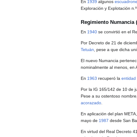
En
1939
algunos
escuadron
Exploración y Explotación n.º
Regimiento Numancia (
En
1940
se convirtió en el R
Por Decreto de 21 de dicie
Tetuán
, pese a que dicha un
El nuevo Numancia pertenec
nominalmente al menos, en A
En
1963
recuperó la
entidad
Por la IG 165/142 de 10 de j
Pese a su ostentoso nombre
acorazado
.
En aplicación del plan META
mayo de
1987
desde San Bau
En virtud del Real Decreto 4