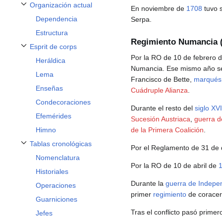
Organización actual
En noviembre de
1708
tuvo s
Alternar subsección Organización actual
Dependencia
Serpa.
Estructura
Regimiento Numancia (
Esprit de corps
Alternar subsección Esprit de corps
Por la RO de 10 de febrero 
Heráldica
Numancia. Ese mismo año se
Lema
Francisco de Bette,
marqués
Enseñas
Cuádruple Alianza
.
Condecoraciones
Durante el resto del
siglo XVI
Efemérides
Sucesión Austriaca
,
guerra d
Himno
de la Primera Coalición
.
Tablas cronológicas
Por el Reglamento de 31 de
Alternar subsección Tablas cronológicas
Nomenclatura
Por la RO de 10 de abril de
Historiales
Durante la
guerra de Indepe
Operaciones
primer
regimiento
de coracer
Guarniciones
Tras el conflicto pasó primer
Jefes