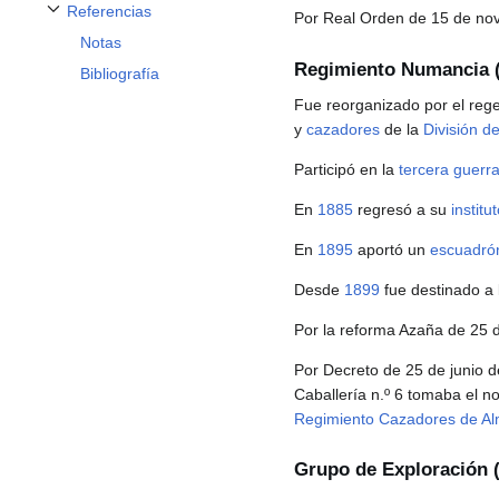
Referencias
Por Real Orden de 15 de n
Alternar subsección Referencias
Notas
Regimiento Numancia (
Bibliografía
Fue reorganizado por el re
y
cazadores
de la
División d
Participó en la
tercera guerra
En
1885
regresó a su
institu
En
1895
aportó un
escuadró
Desde
1899
fue destinado a
Por la reforma Azaña de 25
Por Decreto de 25 de junio 
Caballería n.º 6 tomaba el n
Regimiento Cazadores de A
Grupo de Exploración (