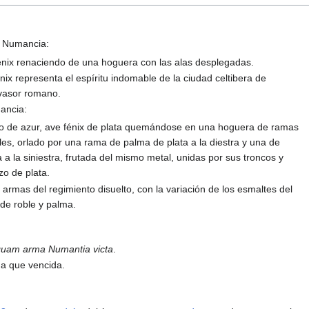
a Numancia:
énix renaciendo de una hoguera con las alas desplegadas.
fénix representa el espíritu indomable de la ciudad celtibera de
nvasor romano.
ancia:
o de azur, ave fénix de plata quemándose en una hoguera de ramas
les, orlado por una rama de palma de plata a la diestra y una de
 a la siniestra, frutada del mismo metal, unidas por sus troncos y
zo de plata.
s armas del regimiento disuelto, con la variación de los esmaltes del
 de roble y palma.
quam arma Numantia victa
.
a que vencida.