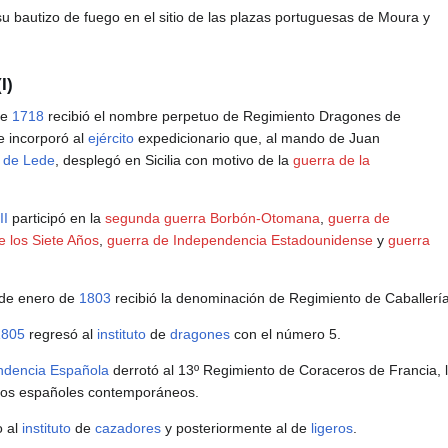
u bautizo de fuego en el sitio de las plazas portuguesas de Moura y
I)
de
1718
recibió el nombre perpetuo de Regimiento Dragones de
 incorporó al
ejército
expedicionario que, al mando de Juan
 de Lede
, desplegó en Sicilia con motivo de la
guerra de la
II
participó en la
segunda guerra Borbón-Otomana
,
guerra de
e los Siete Años
,
guerra de Independencia Estadounidense
y
guerra
 de enero de
1803
recibió la denominación de Regimiento de Caballerí
1805
regresó al
instituto
de
dragones
con el número 5.
ndencia Española
derrotó al 13º Regimiento de Coraceros de Francia, l
os españoles contemporáneos.
o al
instituto
de
cazadores
y posteriormente al de
ligeros
.