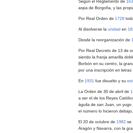
Según el Reglamento de
16
aspa de Borgoña, y las propi
Por Real Orden de
1728
todo
Al disolverse la
unidad
en
18
Desde la reorganización de
Por Real Decreto de 13 de o
siendo la franja amarilla do
Borbón en su centro, la gra
por una inscripción en letra
En
1931
fue disuelto y su
es
La Orden de 30 de abril de
1
a ser el de los Reyes Católi
águila de san Juan, un yugo 
el número lo hicieron debajo
El 20 de octubre de
1982
se 
Aragón y Navarra, con la gra