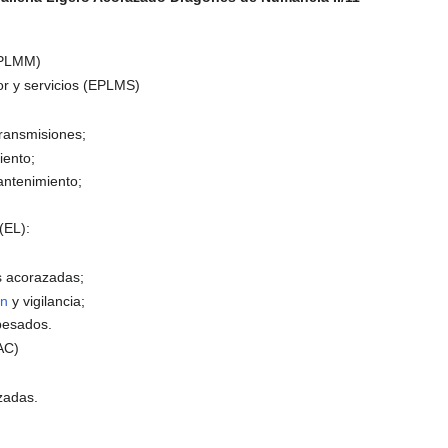
(PLMM)
r y servicios (EPLMS)
ransmisiones;
iento;
antenimiento;
(EL):
s acorazadas;
ón
y vigilancia;
pesados.
AC)
zadas.