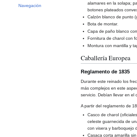
alamares en la solapa; par
Navegación
botones plateados convexo
Calzón blanco de punto (g
Bota de montar.
Capa de paño blanco con 
Fornitura de charol con f
Montura con mantilla y t
Caballería Europea
Reglamento de 1835
Durante este reinado los fr
más complejos en este aspect
servicio. Debían llevar en el
A partir del reglamento de 18
Casco de charol (oficiale
celeste guarnecida de una
con visera y barboquejo d
Casaca corta amarilla sin