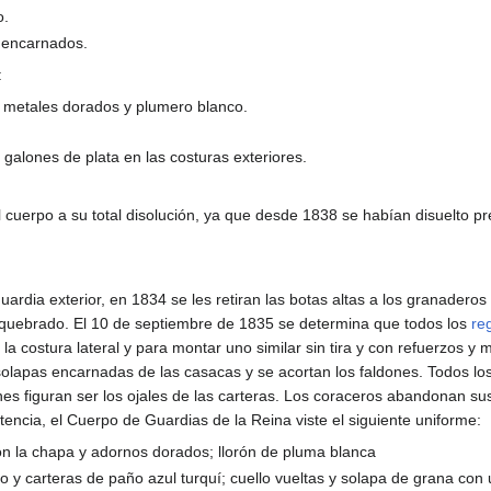
o.
 encarnados.
:
, metales dorados y plumero blanco.
n galones de plata en las costuras exteriores.
l cuerpo a su total disolución, ya que desde 1838 se habían disuelto 
guardia exterior, en 1834 se les retiran las botas altas a los granade
o quebrado. El 10 de septiembre de 1835 se determina que todos los
re
 la costura lateral y para montar uno similar sin tira y con refuerzos y 
olapas encarnadas de las casacas y se acortan los faldones. Todos lo
dones figuran ser los ojales de las carteras. Los coraceros abandonan
tencia, el Cuerpo de Guardias de la Reina viste el siguiente uniforme:
n la chapa y adornos dorados; llorón de pluma blanca
 y carteras de paño azul turquí; cuello vueltas y solapa de grana con u