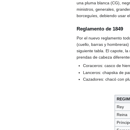
una pluma blanca (CG), negra
ministros, generales, grande
borceguíes, debiendo usar el 
Reglamento de 1849
Por el nuevo reglamento tod
(cuello, barras y hombreras) 
siguiente tabla. El capote, l
prendas de cabeza diferente
Coraceros: casco de hier
Lanceros: chapska de pañ
Cazadores: chacó con pl
REGIM
Rey
Reina
Príncip