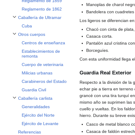
Reglamento de 1859
Manoplas de charol negr
Reglamento de 1862
Bandolera con cuadretes
Caballería de Ultramar
Los ligeros se diferencian en
Alternar subsección Caballería de Ultramar
Cuba
Chacó con cinta de plata
Otros cuerpos
Casaca corta.
Alternar subsección Otros cuerpos
Centros de enseñanza
Pantalón azul cristina co
Borceguíes.
Establecimientos de
remonta
Con esta uniformidad llega e
Cuerpo de veterinaria
Guardia Real Exterior
Milicias urbanas
Carabineros del Estado
Respecto a la división de la 
echar pie a tierra en terren
Guardia Civil
grancé con una tira turquí en
Caballería carlista
Alternar subsección Caballería carlista
mismo año se suprimen las s
Generalidades
cuello y vueltas. En los fal
Ejército del Norte
hierro. Durante su breve exis
Ejército de Levante
Casco de metal blanco co
Casaca de faldón estrecho
Referencias