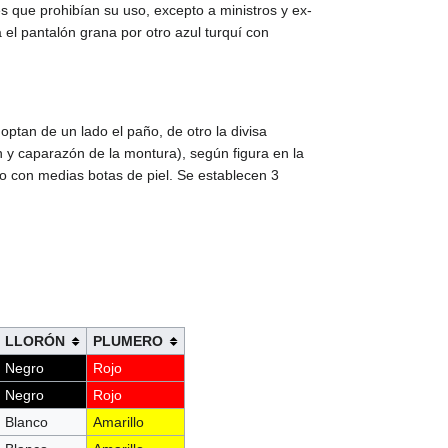
s que prohibían su uso, excepto a ministros y ex-
el pantalón grana por otro azul turquí con
ptan de un lado el paño, de otro la divisa
ón y caparazón de la montura), según figura en la
imo con medias botas de piel. Se establecen 3
LLORÓN
PLUMERO
Negro
Rojo
Negro
Rojo
Blanco
Amarillo