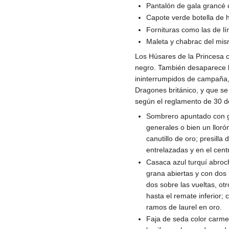
Pantalón de gala grancé c
Capote verde botella de h
Fornituras como las de lí
Maleta y chabrac del mis
Los Húsares de la Princesa c
negro. También desaparece la
ininterrumpidos de campaña, 
Dragones británico, y que se
según el reglamento de 30 
Sombrero apuntado con ga
generales o bien un llor
canutillo de oro; presil
entrelazadas y en el cent
Casaca azul turquí abroc
grana abiertas y con dos
dos sobre las vueltas, ot
hasta el remate inferior;
ramos de laurel en oro.
Faja de seda color carme