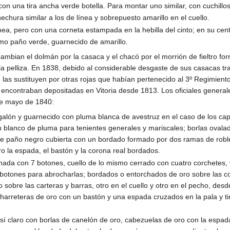
on una tira ancha verde botella. Para montar uno similar, con cuchillos
echura similar a los de línea y sobrepuesto amarillo en el cuello.
nea, pero con una corneta estampada en la hebilla del cinto; en su cen
mo paño verde, guarnecido de amarillo.
ambian el dolmán por la casaca y el chacó por el morrión de fieltro fo
 pelliza. En 1838, debido al considerable desgaste de sus casacas tr
las sustituyen por otras rojas que habían pertenecido al 3º Regimient
 encontraban depositadas en Vitoria desde 1813. Los oficiales general
de mayo de 1840:
lón y guarnecido con pluma blanca de avestruz en el caso de los cap
ón blanco de pluma para tenientes generales y mariscales; borlas ovala
la de paño negro cubierta con un bordado formado por dos ramas de robl
ro la espada, el bastón y la corona real bordados.
hada con 7 botones, cuello de lo mismo cerrado con cuatro corchetes, 
 botones para abrocharlas; bordados o entorchados de oro sobre las co
ro sobre las carteras y barras, otro en el cuello y otro en el pecho, de
 charreteras de oro con un bastón y una espada cruzados en la pala y t
sí claro con borlas de canelón de oro, cabezuelas de oro con la espad