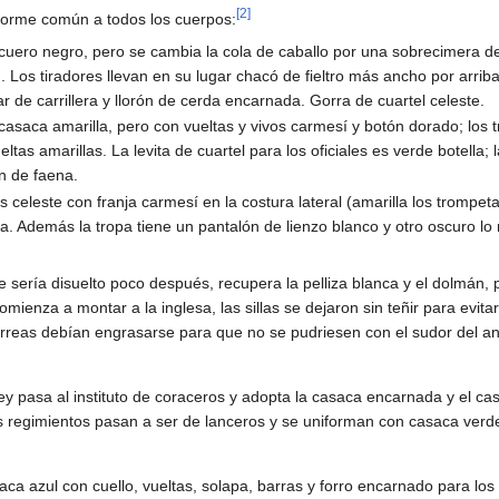
[
2
]
forme común a todos los cuerpos:
cuero negro, pero se cambia la cola de caballo por una sobrecimera de 
s). Los tiradores llevan en su lugar chacó de fieltro más ancho por arri
ar de carrillera y llorón de cerda encarnada. Gorra de cuartel celeste.
casaca amarilla, pero con vueltas y vivos carmesí y botón dorado; los t
tas amarillas. La levita de cuartel para los oficiales es verde botella;
n de faena.
s celeste con franja carmesí en la costura lateral (amarilla los trompet
a. Además la tropa tiene un pantalón de lienzo blanco y otro oscuro l
e sería disuelto poco después, recupera la pelliza blanca y el dolmán
mienza a montar a la inglesa, las sillas se dejaron sin teñir para evit
 correas debían engrasarse para que no se pudriesen con el sudor del an
y pasa al instituto de coraceros y adopta la casaca encarnada y el ca
 regimientos pasan a ser de lanceros y se uniforman con casaca verde
ca azul con cuello, vueltas, solapa, barras y forro encarnado para los 