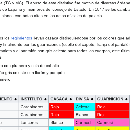
 (TG y MC). El abuso de este distintivo fue motivo de diversas órdene
s de España y miembros del consejo de Estado. En 1847 se les cambia 
blanco con botas altas en los actos oficiales de palacio.
os los
regimientos
llevan casaca distinguiéndose por los colores que ado
y finalmente por las guarniciones (cuello del capote, franja del pantal
a maleta y el pantalón son gris celeste para todos los cuerpos, este últ
s:
ro con plumero y cola de caballo.
o gris celeste con llorón y pompón.
umero.
IENTO
INSTITUTO
CASACA
DIVISA
GUARNICIÓN
Carabineros
Rojo
Celeste
Rojo
Carabineros
Rojo
Blanco
Rojo
e
Lanceros
Blanco
Carmesí
Carmesí