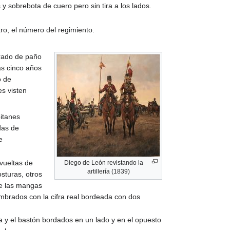
 y sobrebota de cuero pero sin tira a los lados.
tro, el número del regimiento.
rrado de paño
as cinco años
o de
es visten
itanes
das de
e
vueltas de
Diego de León revistando la
artillería (1839)
sturas, otros
sde las mangas
imbrados con la cifra real bordeada con dos
a y el bastón bordados en un lado y en el opuesto