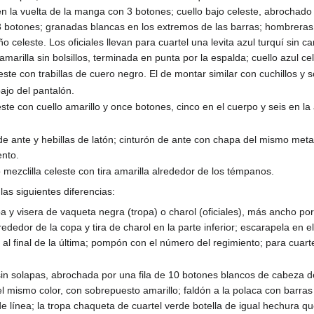
 en la vuelta de la manga con 3 botones; cuello bajo celeste, abrochad
 3 botones; granadas blancas en los extremos de las barras; hombreras
 celeste. Los oficiales llevan para cuartel una levita azul turquí sin c
 amarilla sin bolsillos, terminada en punta por la espalda; cuello azul 
este con trabillas de cuero negro. El de montar similar con cuchillos y 
ajo del pantalón.
este con cuello amarillo y once botones, cinco en el cuerpo y seis en la
de ante y hebillas de latón; cinturón de ante con chapa del mismo met
ento.
ezclilla celeste con tira amarilla alrededor de los témpanos.
las siguientes diferencias:
 y visera de vaqueta negra (tropa) o charol (oficiales), más ancho por
ededor de la copa y tira de charol en la parte inferior; escarapela en el c
l final de la última; pompón con el número del regimiento; para cuart
sin solapas, abrochada por una fila de 10 botones blancos de cabeza d
el mismo color, con sobrepuesto amarillo; faldón a la polaca con barras 
a de línea; la tropa chaqueta de cuartel verde botella de igual hechura qu