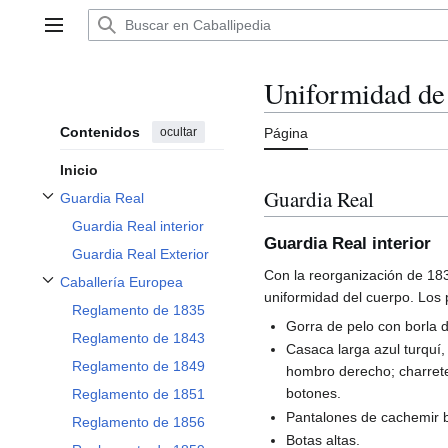
Ir
al
Menú principal
contenido
Uniformidad de 
Contenidos
ocultar
Página
Inicio
Guardia Real
Guardia Real
Alternar subsección Guardia Real
Guardia Real interior
Guardia Real interior
Guardia Real Exterior
Con la reorganización de 183
Caballería Europea
Alternar subsección Caballería Europea
uniformidad del cuerpo. Los 
Reglamento de 1835
Gorra de pelo con borla d
Reglamento de 1843
Casaca larga azul turquí,
Reglamento de 1849
hombro derecho; charrete
botones.
Reglamento de 1851
Pantalones de cachemir b
Reglamento de 1856
Botas altas.