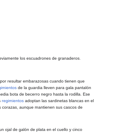
previamente los escuadrones de granaderos.
ros por resultar embarazosas cuando tienen que
gimientos
de la guardia lleven para gala pantalón
media bota de becerro negro hasta la rodilla. Ese
s
regimientos
adoptan las sardinetas blancas en el
 sus corazas, aunque mantienen sus cascos de
n ojal de galón de plata en el cuello y cinco