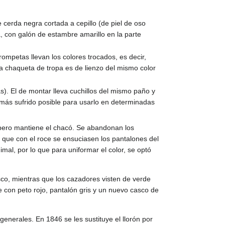
cerda negra cortada a cepillo (de piel de oso
ba, con galón de estambre amarillo en la parte
rompetas llevan los colores trocados, es decir,
 la chaqueta de tropa es de lienzo del mismo color
as). El de montar lleva cuchillos del mismo paño y
o más sufrido posible para usarlo en determinadas
, pero mantiene el chacó. Se abandonan los
ar que con el roce se ensuciasen los pantalones del
imal, por lo que para uniformar el color, se optó
sco, mientras que los cazadores visten de verde
 con peto rojo, pantalón gris y un nuevo casco de
generales. En 1846 se les sustituye el llorón por