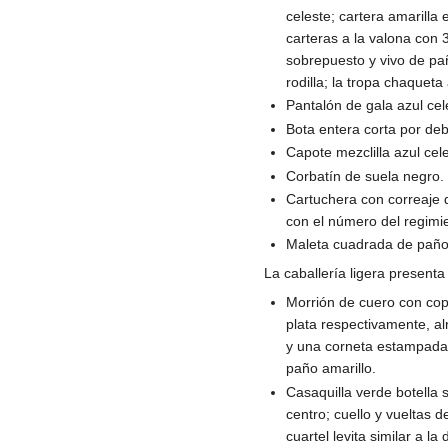
celeste; cartera amarilla
carteras a la valona con
sobrepuesto y vivo de paño
rodilla; la tropa chaqueta
Pantalón de gala azul cel
Bota entera corta por deb
Capote mezclilla azul cel
Corbatín de suela negro.
Cartuchera con correaje 
con el número del regimi
Maleta cuadrada de paño m
La caballería ligera presenta 
Morrión de cuero con copa
plata respectivamente, alr
y una corneta estampada a
paño amarillo.
Casaquilla verde botella 
centro; cuello y vueltas d
cuartel levita similar a l