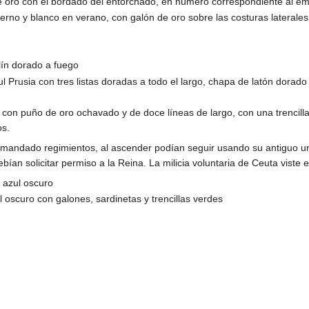
 de oro con el bordado del entorchado, en número correspondiente al em
ierno y blanco en verano, con galón de oro sobre las costuras lateral
ín dorado a fuego
ul Prusia con tres listas doradas a todo el largo, chapa de latón dorad
 con puño de oro ochavado y de doce líneas de largo, con una trencilla
os.
andado regimientos, al ascender podían seguir usando su antiguo unif
bían solicitar permiso a la Reina. La milicia voluntaria de Ceuta viste e
 azul oscuro
l oscuro con galones, sardinetas y trencillas verdes