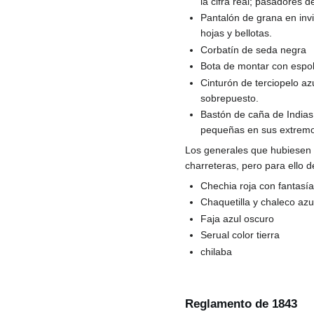
la cifra real; pasadores
Pantalón de grana en inv
hojas y bellotas.
Corbatín de seda negra
Bota de montar con espol
Cinturón de terciopelo az
sobrepuesto.
Bastón de caña de Indias
pequeñas en sus extrem
Los generales que hubiesen m
charreteras, pero para ello de
Chechia roja con fantasía
Chaquetilla y chaleco azu
Faja azul oscuro
Serual color tierra
chilaba
Reglamento de 1843