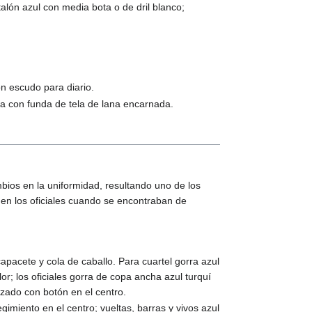
talón azul con media bota o de dril blanco;
on escudo para diario.
pa con funda de tela de lana encarnada.
ios en la uniformidad, resultando uno de los
en los oficiales cuando se encontraban de
capacete y cola de caballo. Para cuartel gorra azul
r; los oficiales gorra de copa ancha azul turquí
uzado con botón en el centro.
imiento en el centro; vueltas, barras y vivos azul