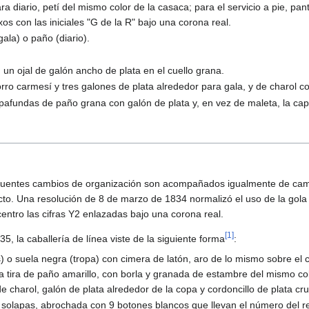
a diario, petí del mismo color de la casaca; para el servicio a pie, pan
s con las iniciales "G de la R" bajo una corona real.
ala) o paño (diario).
un ojal de galón ancho de plata en el cuello grana.
orro carmesí y tres galones de plata alrededor para gala, y de charol c
apafundas de paño grana con galón de plata y, en vez de maleta, la ca
ecuentes cambios de organización son acompañados igualmente de camb
o. Una resolución de 8 de marzo de 1834 normalizó el uso de la gola 
 centro las cifras Y2 enlazadas bajo una corona real.
[
1
]
35, la caballería de línea viste de la siguiente forma
:
s) o suela negra (tropa) con cimera de latón, aro de lo mismo sobre el 
 tira de paño amarillo, con borla y granada de estambre del mismo colo
e charol, galón de plata alrededor de la copa y cordoncillo de plata cr
 solapas, abrochada con 9 botones blancos que llevan el número del reg