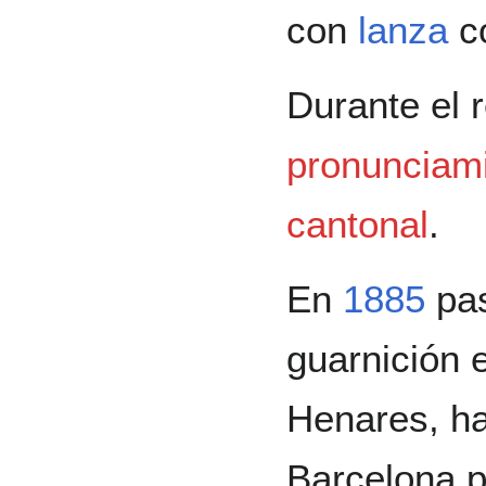
con
lanza
co
Durante el 
pronunciami
cantonal
.
En
1885
pa
guarnición 
Henares, h
Barcelona p