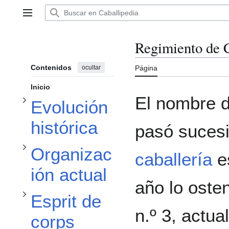
Alternar subsección Evolución histórica
Ir
al
Menú principal
contenido
Regimiento de 
Alternar subsección Organización actual
Contenidos
ocultar
Página
Inicio
El nombre d
Evolución
Alternar subsección Esprit de corps
histórica
pasó suces
Alternar subsección Tablas cronológicas
Organizac
caballería
e
ión actual
año lo oste
Esprit de
n.º 3, actu
corps