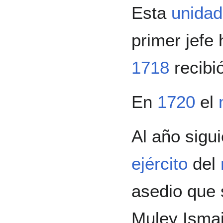
Esta
unidad
primer jefe 
1718
recibi
En
1720
el
Al año sigui
ejército
del
asedio que s
Muley Ismai