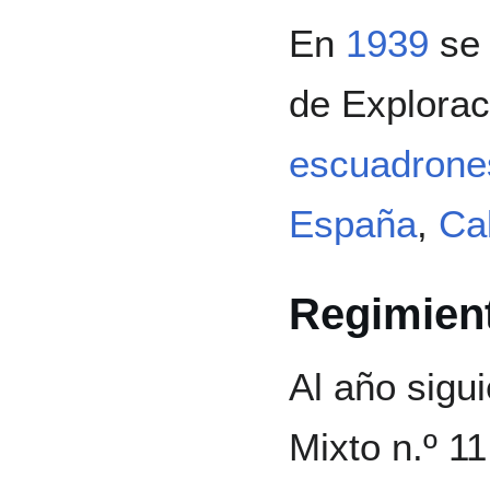
En
1939
se 
de Explorac
escuadrone
España
,
Ca
Regimient
Al año sigu
Mixto n.º 11