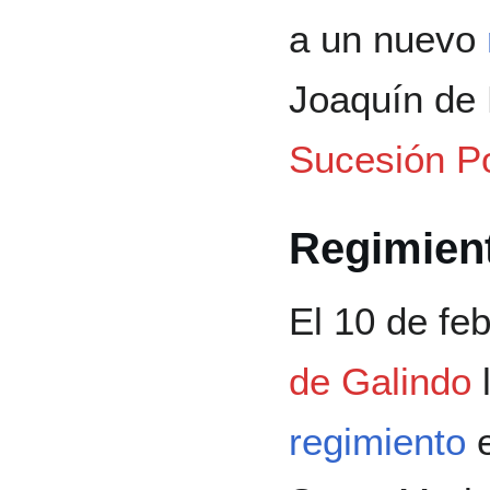
a un nuevo
Joaquín de 
Sucesión P
Regimien
El 10 de fe
de Galindo
l
regimiento
e