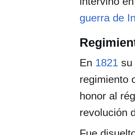
intervino en
guerra de 
Regimient
En
1821
s
regimiento 
honor al rég
revolución 
Fue disuel