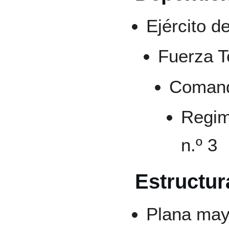
Ejército d
Fuerza T
Comand
Regim
n.º 3
Estructur
Plana may