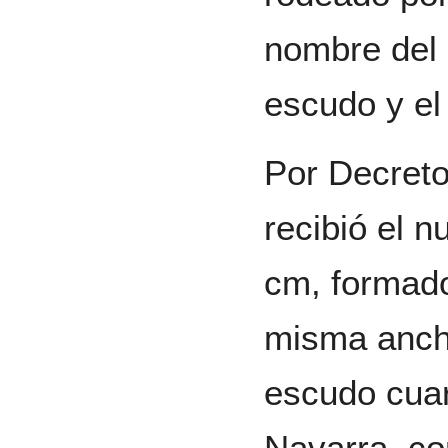
nombre del
escudo y e
Por Decret
recibió el 
cm, formado
misma anchu
escudo cuar
Navarra, co