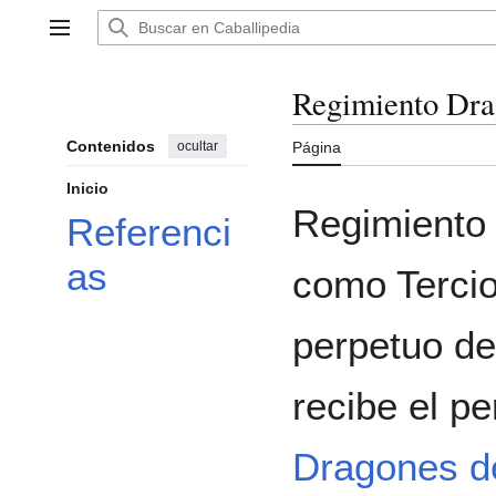
Ir
al
Menú principal
contenido
Regimiento Dra
Contenidos
ocultar
Página
Inicio
Regimiento 
Referenci
as
como Terci
perpetuo d
recibe el p
Dragones de