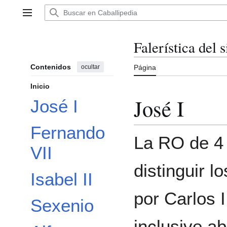
Ir
al
Menú principal
contenido
Falerística del 
Contenidos
ocultar
Página
Inicio
José I
José I
Fernando
La RO de 4 
VII
distinguir l
Isabel II
por Carlos I
Sexenio
inclusive ab