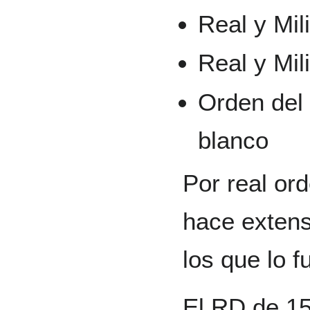
Real y Mi
Real y Mi
Orden del M
blanco
Por real ord
hace extens
los que lo f
El RD de 15