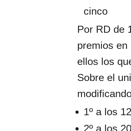
cinco
Por RD de 1
premios en 
ellos los qu
Sobre el un
modificando
1º a los 1
2º a los 2