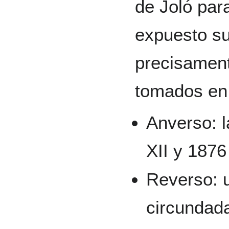
de Joló par
expuesto su
precisament
tomados en 
Anverso: l
XII y 1876
Reverso: 
circundada