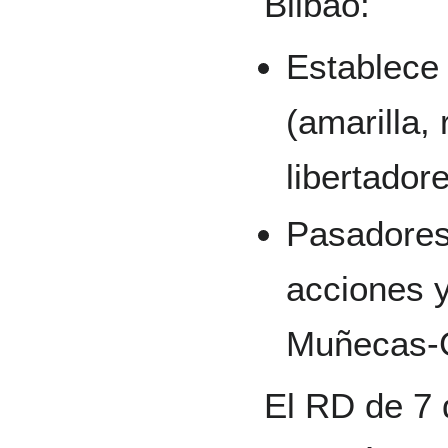
Bilbao:
Establece 
(amarilla, 
libertador
Pasadores 
acciones y
Muñecas-
El RD de 7 