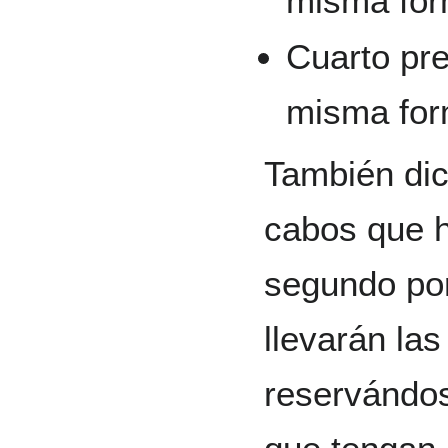
misma fo
Cuarto pre
misma fo
También dic
cabos que h
segundo por
llevarán la
reservándos