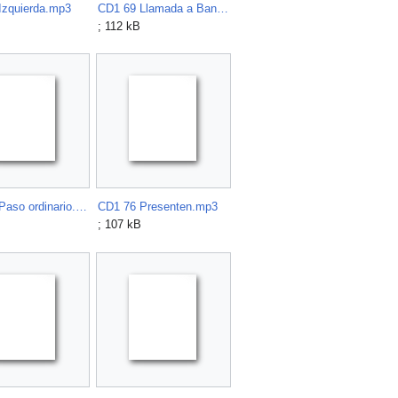
Izquierda.mp3
CD1 69 Llamada a Banderines.mp3
; 112 kB
CD1 75 Paso ordinario.mp3
CD1 76 Presenten.mp3
; 107 kB