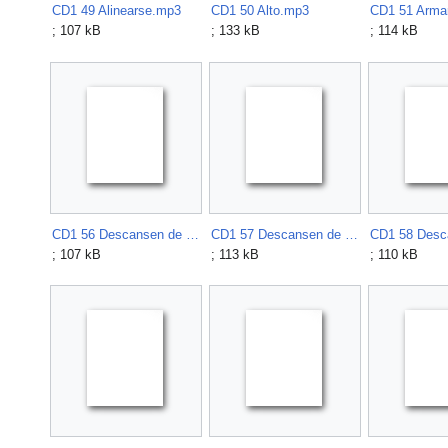
CD1 49 Alinearse.mp3
CD1 50 Alto.mp3
; 107 kB
; 133 kB
; 114 kB
CD1 56 Descansen de arma presentada.mp3
CD1 57 Descansen de arma sobre el hombro derecho o izquierdo.mp3
CD1 58 Desc
; 107 kB
; 113 kB
; 110 kB