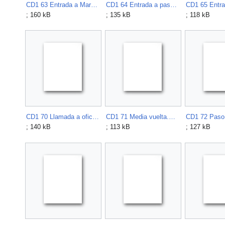
CD1 63 Entrada a Marcha de Infantes.mp3
CD1 64 Entrada a paso lento.mp3
; 160 kB
; 135 kB
; 118 kB
CD1 70 Llamada a oficiales.mp3
CD1 71 Media vuelta.mp3
; 140 kB
; 113 kB
; 127 kB