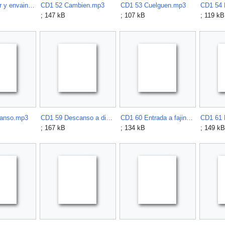
CD1 51 Armar y envainar.mp3
CD1 52 Cambien.mp3
CD1 53 Cuelguen.mp3
CD1 54 
; 147 kB
; 107 kB
; 119 kB
anso.mp3
CD1 59 Descanso a discrecion.mp3
CD1 60 Entrada a fajina marchando.mp3
; 167 kB
; 134 kB
; 149 kB