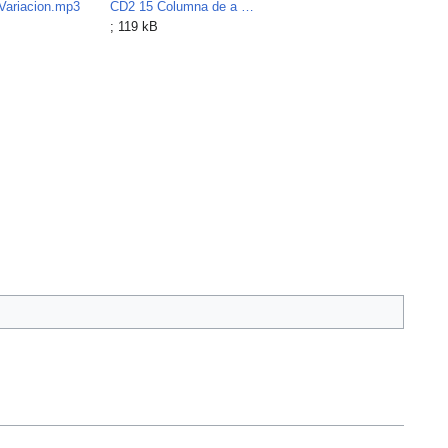
Variacion.mp3
CD2 15 Columna de a cuatro.mp3
; 119 kB