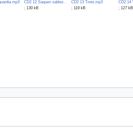
guardia.mp3
CD2 12 Saquen sables.mp3
CD2 13 Trote.mp3
CD2 14 
; 130 kB
; 119 kB
; 127 kB