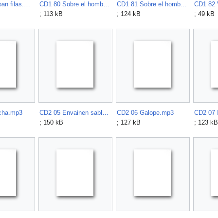
CD1 79 Rompan filas.mp3
CD1 80 Sobre el hombro.mp3
CD1 81 Sobre el hombro derecho.mp3
CD1 82 
; 113 kB
; 124 kB
; 49 kB
cha.mp3
CD2 05 Envainen sables.mp3
CD2 06 Galope.mp3
CD2 07 
; 150 kB
; 127 kB
; 123 kB