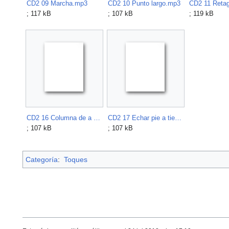
CD2 09 Marcha.mp3
CD2 10 Punto largo.mp3
CD2 11 Reta
; 117 kB
; 107 kB
; 119 kB
CD2 16 Columna de a dos.mp3
CD2 17 Echar pie a tierra.mp3
; 107 kB
; 107 kB
Categoría
:
Toques