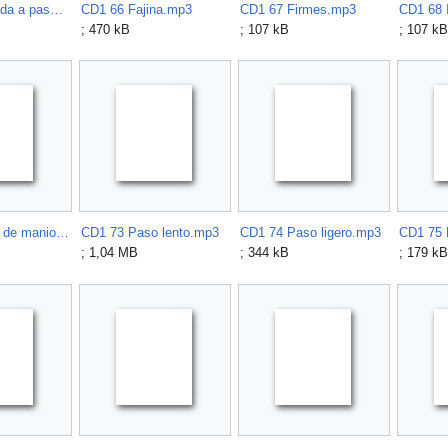
CD1 65 Entrada a paso ligero.mp3
CD1 66 Fajina.mp3
CD1 67 Firmes.mp3
CD1 68 
; 470 kB
; 107 kB
; 107 kB
CD1 72 Paso de maniobra.mp3
CD1 73 Paso lento.mp3
CD1 74 Paso ligero.mp3
; 1,04 MB
; 344 kB
; 179 kB