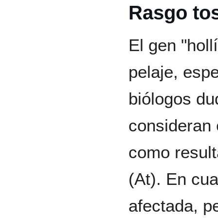
Rasgo to
El gen "hollí
pelaje, esp
biólogos du
consideran 
como result
(At). En cu
afectada, p