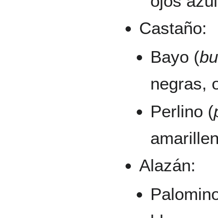
ojos azul
Castaño:
Bayo (
bu
negras, 
Perlino (
amarillen
Alazán:
Palomino