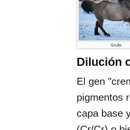
Grullo
Dilución 
El gen "cre
pigmentos r
capa base y
(Cr/Cr) o b