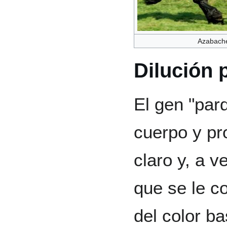
Azabach
Dilución 
El gen "pard
cuerpo y pr
claro y, a v
que se le 
del color b