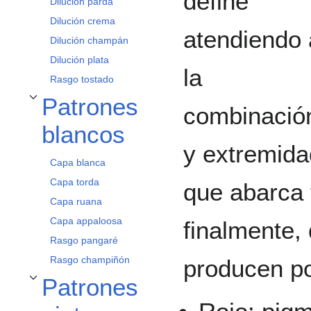
define
Dilución parda
Dilución crema
atendiendo 
Dilución champán
Dilución plata
la
Rasgo tostado
Patrones
Alternar subsección Patrones blancos
combinación
blancos
y extremidad
Capa blanca
Capa torda
que abarca 
Capa ruana
Capa appaloosa
finalmente,
Rasgo pangaré
Rasgo champiñón
producen po
Patrones
Alternar subsección Patrones pintos