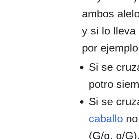
ambos alelo
y si lo lleva
por ejemplo
Si se cruz
potro siem
Si se cruz
caballo
no 
(G/g, g/G)