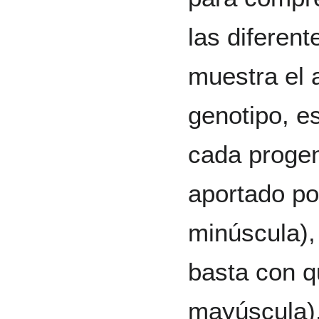
las diferent
muestra el 
genotipo, e
cada progen
aportado po
minúscula),
basta con qu
mayúscula)