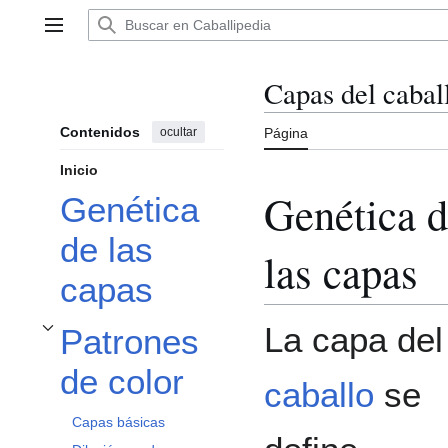
Ir
al
Menú principal
contenido
Capas del cabal
Contenidos
ocultar
Página
Inicio
Genética 
Genética
de las
las capas
capas
La capa del
Patrones
Alternar subsección Patrones de color
de color
caballo
se
Capas básicas