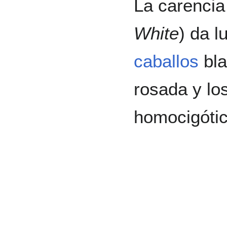
La carencia
White
) da l
caballos
bla
rosada y lo
homocigótic