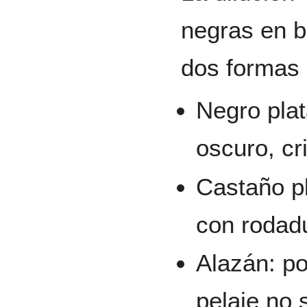
negras en b
dos formas 
Negro plat
oscuro, cr
Castaño pl
con rodadu
Alazán: po
pelaje no 