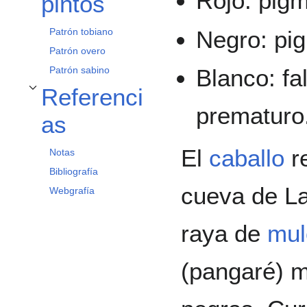
Rojo: pig
pintos
Negro: pi
Patrón tobiano
Patrón overo
Blanco: fa
Patrón sabino
Referenci
Alternar subsección Referencias
prematuro
as
El
caballo
r
Notas
Bibliografía
cueva de La
Webgrafía
raya de
mul
(pangaré) m