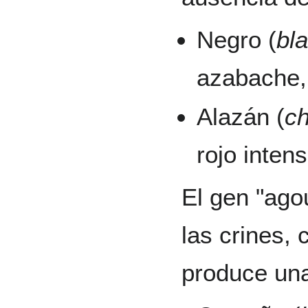
Negro (
bl
azabache,
Alazán (
c
rojo inten
El gen "agou
las crines, 
produce una