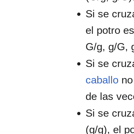
Si se cruz
el potro e
G/g, g/G, 
Si se cruz
caballo
no 
de las vec
Si se cru
(g/g), el 