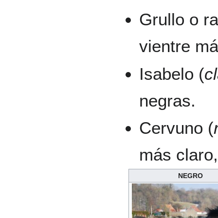
Grullo o r
vientre má
Isabelo (
c
negras.
Cervuno (
más claro,
NEGRO