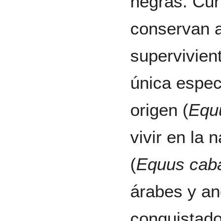
negras. Cur
conservan a
supervivien
única espec
origen (
Equu
vivir en la 
(
Equus caba
árabes y an
conquistado