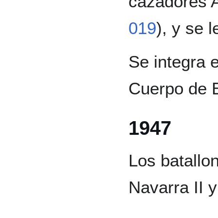
cazadores A
019
), y se 
Se integra e
Cuerpo de E
1947
Los batallo
Navarra II y 