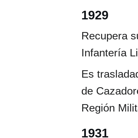
1929
Recupera su
Infantería L
Es traslada
de Cazadore
Región Milit
1931