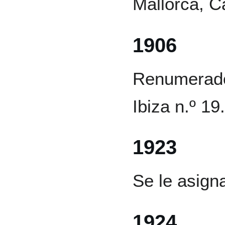
Mallorca, C
1906
Renumerado 
Ibiza n.º 19.
1923
Se le asign
1924