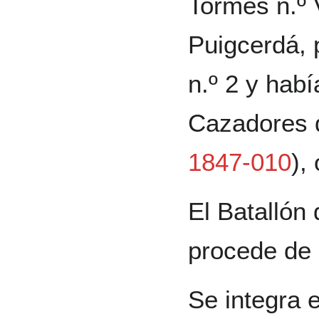
Tormes n.º 
Puigcerdá, 
n.º 2 y habí
Cazadores d
1847-010
),
El Batallón
procede de 
Se integra e