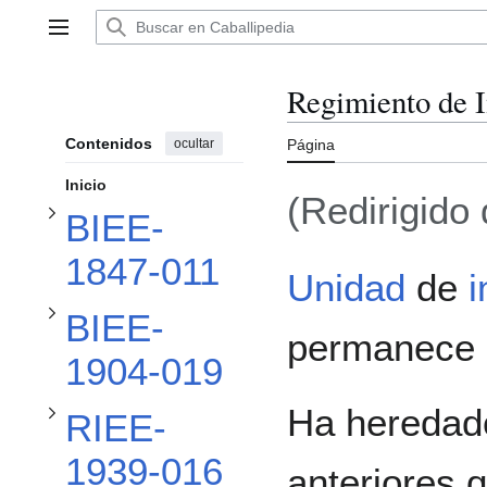
Ir
al
Alternar subsección BIEE-1847-011
Menú principal
contenido
Regimiento de I
Alternar subsección BIEE-1904-019
Contenidos
ocultar
Página
Inicio
(Redirigido
BIEE-
Alternar subsección RIEE-1939-016
1847-011
Unidad
de
i
BIEE-
Alternar subsección AIEE-1939-016
permanece e
1904-019
Ha heredado
RIEE-
1939-016
anteriores 