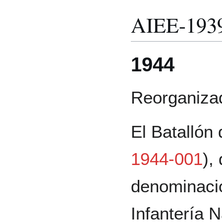
AIEE-193
1944
Reorganiza
El Batallón
1944-001
),
denominació
Infantería N