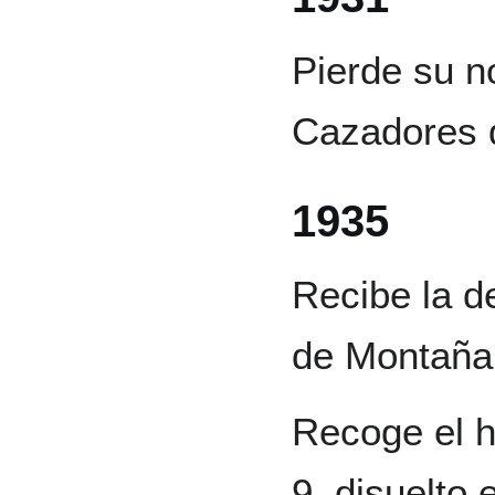
Pierde su n
Cazadores d
1935
Recibe la d
de Montaña 
Recoge el hi
9, disuelto