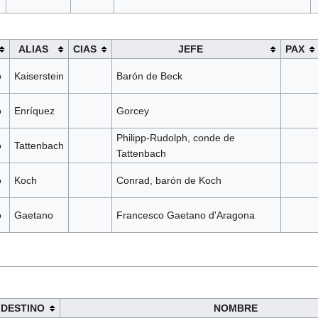
ALIAS
CIAS
JEFE
PAX
o
Kaiserstein
Barón de Beck
o
Enríquez
Gorcey
Philipp-Rudolph, conde de
o
Tattenbach
Tattenbach
o
Koch
Conrad, barón de Koch
o
Gaetano
Francesco Gaetano d'Aragona
DESTINO
NOMBRE