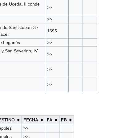
e de Uceda, II conde
>>
>>
e de Santisteban >>
1695
aceli
de Leganés
>>
 y San Severino, IV
>>
>>
>>
ESTINO
FECHA
FA
FB
ápoles
>>
ápoles
>>