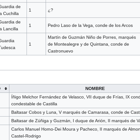
Guardia de
1
¿?
la Cuchilla
Guardia de
1
Pedro Laso de la Vega, conde de los Arcos
la Lancilla
Martín de Guzmán Niño de Porres, marqués
Guardia
1
de Montealegre y de Quintana, conde de
Tudesca
Castronuevo
O
NOMBRE
Íñigo Melchor Fernández de Velasco, VII duque de Frías, IX cond
condestable de Castilla
Baltasar Cobos y Luna, V marqués de Camarasa, conde de Cast
Baltasar de Zúñiga y Guzmán, I duque de Arión, II marqués de Va
Carlos Manuel Homo-Dei Moura y Pacheco, II marqués de Almona
Castel-Rodrigo