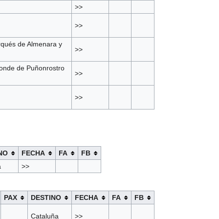
>>
>>
rqués de Almenara y
>>
conde de Puñonrostro
>>
>>
NO
FECHA
FA
FB
a
>>
PAX
DESTINO
FECHA
FA
FB
Cataluña
>>