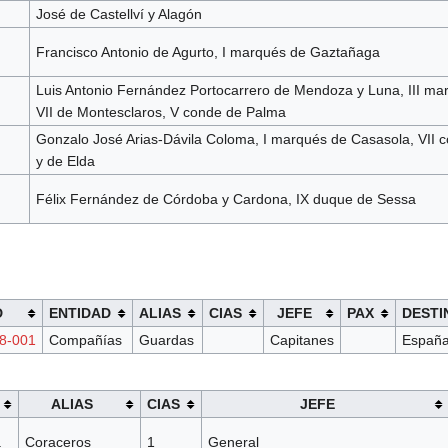
José de Castellví y Alagón
Francisco Antonio de Agurto, I marqués de Gaztañaga
Luis Antonio Fernández Portocarrero de Mendoza y Luna, III ma
VII de Montesclaros, V conde de Palma
Gonzalo José Arias-Dávila Coloma, I marqués de Casasola, VII 
y de Elda
Félix Fernández de Córdoba y Cardona, IX duque de Sessa
D
ENTIDAD
ALIAS
CIAS
JEFE
PAX
DESTI
8-001
Compañías
Guardas
Capitanes
Españ
ALIAS
CIAS
JEFE
a
Coraceros
1
General