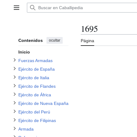
Ir
Alternar subsección Fuerzas Armadas
al
Menú principal
Alternar subsección Ejército de España
contenido
Alternar subsección Ejército de Italia
1695
Alternar subsección Ejército de Flandes
Alternar subsección Ejército de Nueva España
Alternar subsección Ejército de África
Contenidos
ocultar
Página
Inicio
Alternar subsección Ejército del Perú
Alternar subsección Ejército de Filipinas
Fuerzas Armadas
Ejército de España
Ejército de Italia
Ejército de Flandes
Alternar subsección Armada
Alternar subsección Referencias
Ejército de África
Ejército de Nueva España
Ejército del Perú
Ejército de Filipinas
Armada