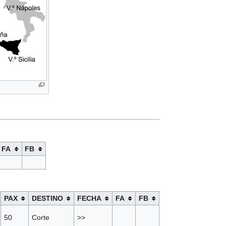
FA
FB
PAX
DESTINO
FECHA
FA
FB
50
Corte
>>