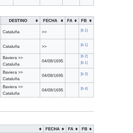
DESTINO
FECHA
FA
FB
[
b 1
]
Cataluña
>>
[
b 1
]
Cataluña
>>
[
b 2
]
Baviera >>
04/08/1695
[
b 1
]
Cataluña
Baviera >>
[
b 3
]
04/08/1695
Cataluña
Baviera >>
[
b 4
]
04/08/1695
Cataluña
FECHA
FA
FB