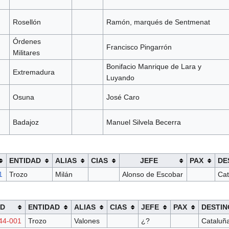
Rosellón
Ramón, marqués de Sentmenat
Órdenes
Francisco Pingarrón
Militares
Bonifacio Manrique de Lara y
Extremadura
Luyando
Osuna
José Caro
Badajoz
Manuel Silvela Becerra
ENTIDAD
ALIAS
CIAS
JEFE
PAX
DE
1
Trozo
Milán
Alonso de Escobar
Cat
AD
ENTIDAD
ALIAS
CIAS
JEFE
PAX
DESTIN
44-001
Trozo
Valones
¿?
Cataluñ