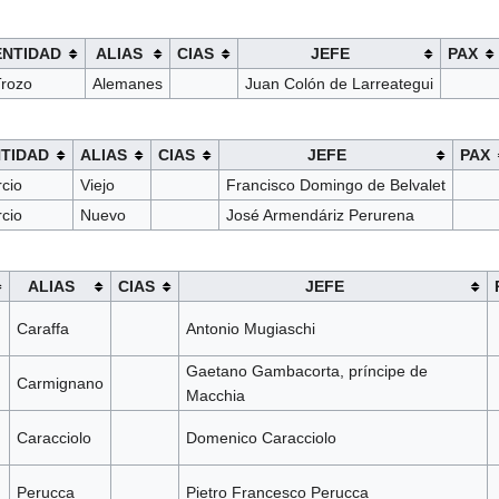
ENTIDAD
ALIAS
CIAS
JEFE
PAX
rozo
Alemanes
Juan Colón de Larreategui
TIDAD
ALIAS
CIAS
JEFE
PAX
rcio
Viejo
Francisco Domingo de Belvalet
rcio
Nuevo
José Armendáriz Perurena
ALIAS
CIAS
JEFE
Caraffa
Antonio Mugiaschi
Gaetano Gambacorta, príncipe de
Carmignano
Macchia
Caracciolo
Domenico Caracciolo
Perucca
Pietro Francesco Perucca