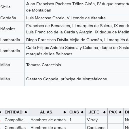
Juan Francisco Pacheco Téllez-Girón, IV duque consort
Sicilia
de Montalbán
Cerdeña
Luis Moscoso Osorio, VII conde de Altamira
Francisco de Benavides, III marqués de Solera, IX cond
Nápoles
Luis Francisco de la Cerda y Aragón, IX duque de Medin
Lombardía
Diego Francisco Dávila Mejía de Guzmán, III marqués 
Carlo Filippo Antonio Spinola y Colonna, duque de Sesto
Lombardía
marqués de los Balbases
Milán
Tomaso Caracciolo
Milán
Gaetano Coppola, príncipe de Montefalcone
ENTIDAD
ALIAS
CIAS
JEFE
PAX
D
1
Compañía
Hombres de armas
1
Virrey
N
1
Compañías
Hombres de armas
Capitanes
N