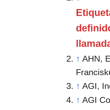
Etique
definid
llamad
↑
AHN, Es
Francisk
↑
AGI, In
↑
AGI Co