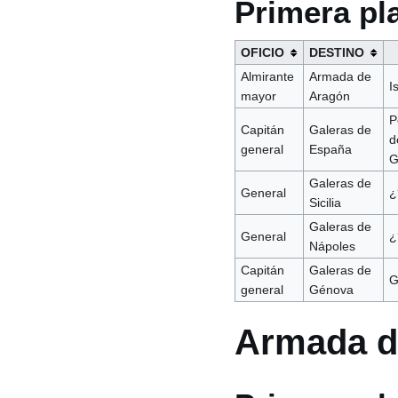
Primera pl
OFICIO
DESTINO
Almirante
Armada de
I
mayor
Aragón
P
Capitán
Galeras de
d
general
España
G
Galeras de
General
¿
Sicilia
Galeras de
General
¿
Nápoles
Capitán
Galeras de
G
general
Génova
Armada d