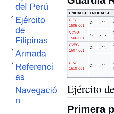
Guardia R
del Perú
UNIDAD
ENTIDAD
Alternar subsección Armada
Ejército
CIEG-
Compañía
Alternar subsección Referencias
1505-001
de
CCVG-
Compañía
Filipinas
1506-001
CVEG-
Compañía
1507-001
Armada
CIAG-
Referenci
Compañía
1519-001
as
Ejército d
Navegació
n
Primera p