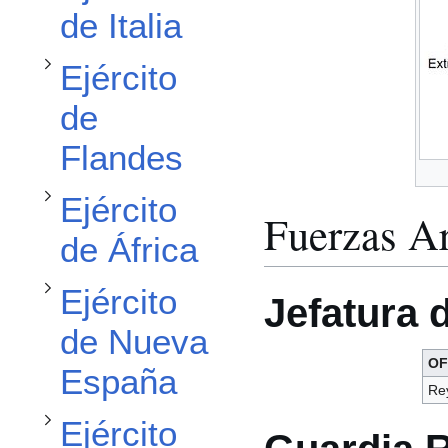
de Italia
Alternar subsección Ejército de África
Alternar subsección Ejército de Nueva España
Ejército
de
Flandes
Ejército
Fuerzas A
de África
Alternar subsección Ejército del Perú
Ejército
Jefatura 
Alternar subsección Ejército de Filipinas
de Nueva
OF
España
Re
Ejército