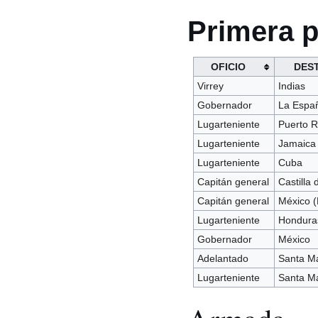
Primera p
OFICIO
DES
Virrey
Indias
Gobernador
La Espa
Lugarteniente
Puerto R
Lugarteniente
Jamaica
Lugarteniente
Cuba
Capitán general
Castilla 
Capitán general
México 
Lugarteniente
Hondura
Gobernador
México
Adelantado
Santa M
Lugarteniente
Santa M