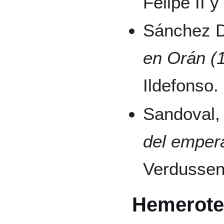
Felipe II 
Sánchez D
en Orán (
Ildefonso.
Sandoval,
del emper
Verdussen
Hemerote