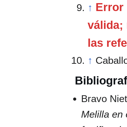
Error 
↑
válida;
las ref
↑
Caball
Bibliograf
Bravo Niet
Melilla en