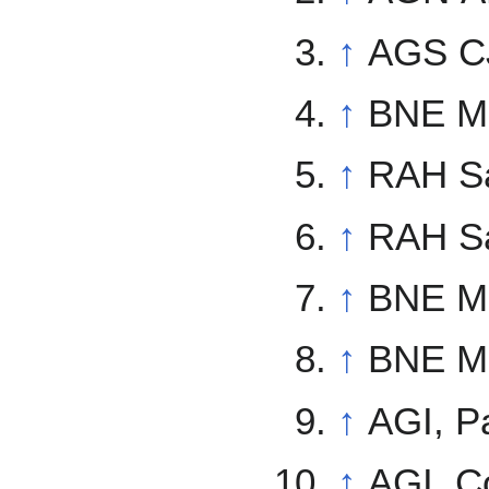
↑
AGS CJ
↑
BNE MS
↑
RAH Sa
↑
RAH Sa
↑
BNE MS
↑
BNE MS
↑
AGI, Pa
↑
AGI, Co