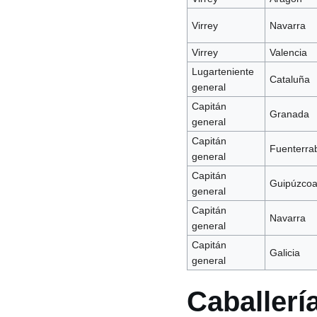
Virrey
Navarra
Virrey
Valencia
Lugarteniente
Cataluña
general
Capitán
Granada
general
Capitán
Fuenterra
general
Capitán
Guipúzco
general
Capitán
Navarra
general
Capitán
Galicia
general
Caballerí