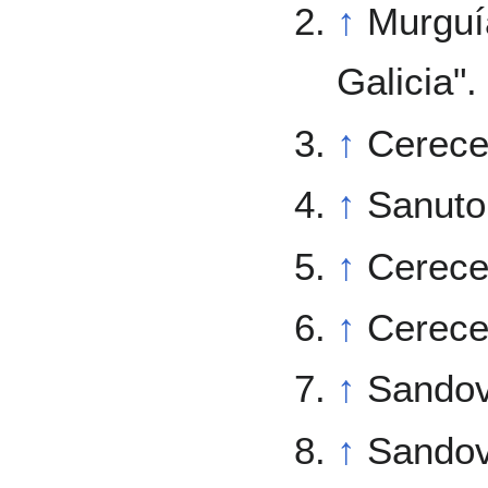
↑
Murguía
Galicia".
↑
Cerece
↑
Sanuto
↑
Cerece
↑
Cerece
↑
Sandov
↑
Sandov