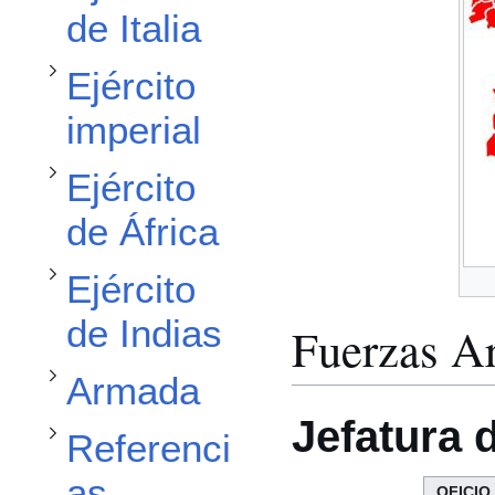
Alternar subsección Ejército de África
de Italia
Ejército
Alternar subsección Ejército de Indias
imperial
Ejército
de África
Alternar subsección Armada
Alternar subsección Referencias
Ejército
de Indias
Fuerzas A
Armada
Jefatura 
Referenci
as
OFICIO