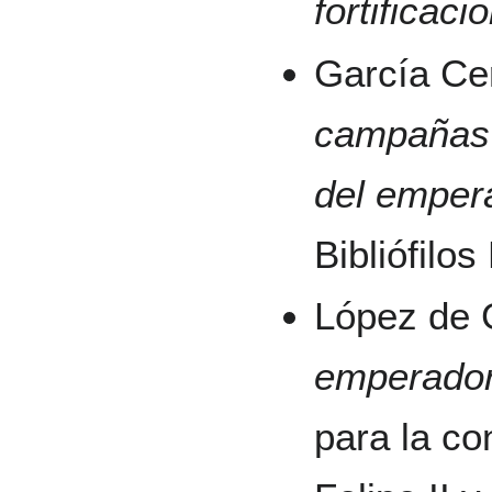
fortificaci
García Ce
campañas y
del emper
Bibliófilo
López de 
emperador
para la c