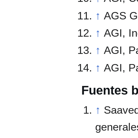
↑
AGS Ga
↑
AGI, In
↑
AGI, Pa
↑
AGI, Pa
Fuentes b
↑
Saaved
generales