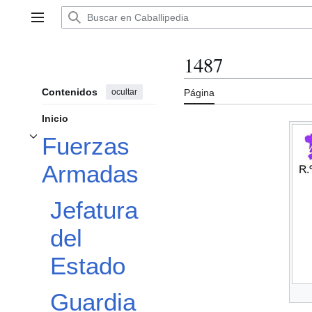
Ir
al
Menú principal
contenido
1487
Contenidos
ocultar
Página
Inicio
Fuerzas
Alternar subsección Fuerzas Armadas
Armadas
Jefatura
del
Estado
Guardia