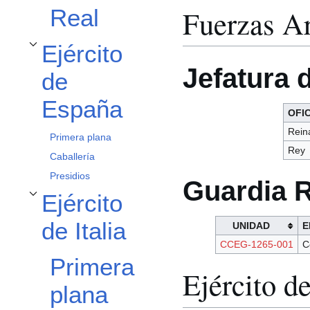
Fuerzas A
Real
Ejército
Alternar subsección Ejército de España
Jefatura 
de
España
OFI
Rein
Primera plana
Rey
Caballería
Presidios
Guardia R
Ejército
Alternar subsección Ejército de Italia
de Italia
UNIDAD
E
CCEG-1265-001
C
Primera
Ejército d
plana