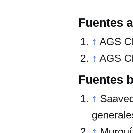
Fuentes a
↑
AGS C
↑
AGS C
Fuentes b
↑
Saaved
generales
↑
Murguía