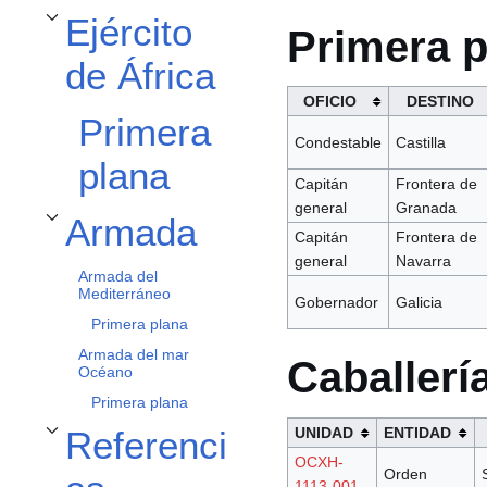
Ejército
Primera p
Alternar subsección Ejército de África
de África
OFICIO
DESTINO
Primera
Condestable
Castilla
plana
Capitán
Frontera de
general
Granada
Armada
Alternar subsección Armada
Capitán
Frontera de
general
Navarra
Armada del
Mediterráneo
Gobernador
Galicia
Primera plana
Armada del mar
Caballerí
Océano
Primera plana
UNIDAD
ENTIDAD
Referenci
Alternar subsección Referencias
OCXH-
Orden
1113-001