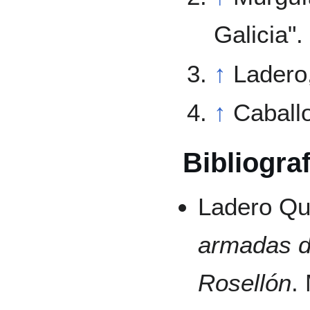
Galicia".
↑
Ladero
↑
Caball
Bibliograf
Ladero Qu
armadas d
Rosellón
.