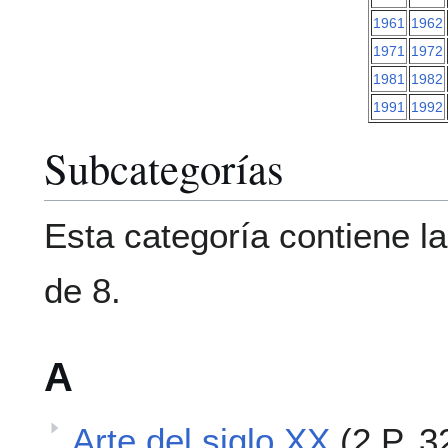
1961
1962
1971
1972
1981
1982
1991
1992
Subcategorías
Esta categoría contiene la
de 8.
A
Arte del siglo XX
(2 P, 3