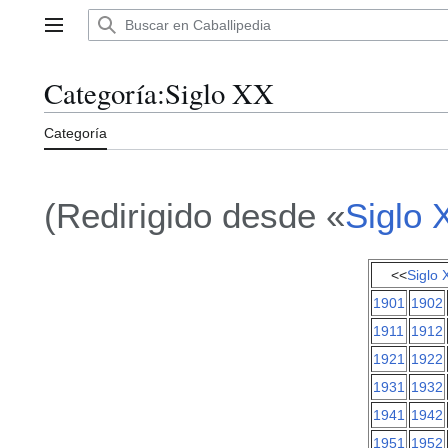
Ir
al
Menú principal
contenido
Categoría
:
Siglo XX
Categoría
(Redirigido desde «
Siglo 
<<
Siglo 
1901
1902
1911
1912
1921
1922
1931
1932
1941
1942
1951
1952