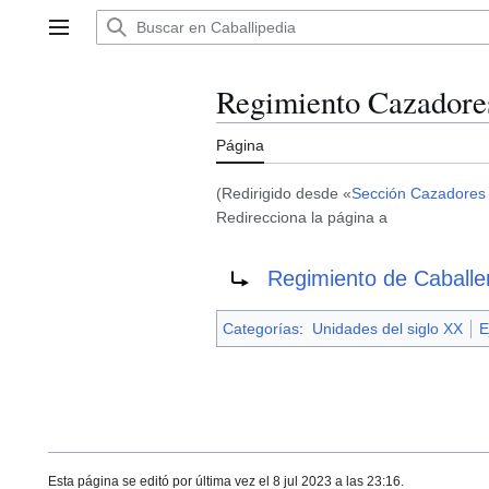
Ir
al
Menú principal
contenido
Regimiento Cazadores
Página
(Redirigido desde «
Sección Cazadores 
Redirecciona la página a
Redirige a:
Regimiento de Caballer
Categorías
:
Unidades del siglo XX
E
Esta página se editó por última vez el 8 jul 2023 a las 23:16.