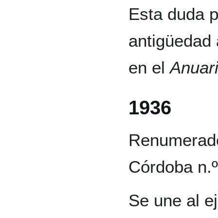
Esta duda p
antigüedad 
en el
Anuari
1936
Renumerado
Córdoba n.º
Se une al e