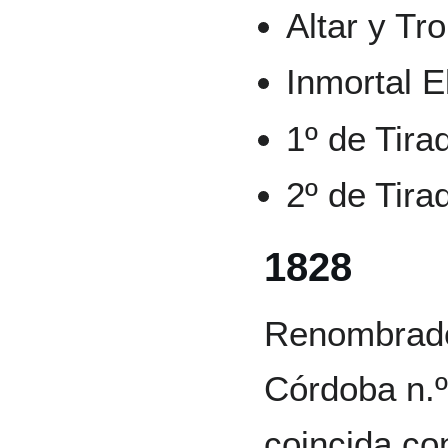
Altar y Tr
Inmortal El
1º de Tira
2º de Tira
1828
Renombrado
Córdoba n.º
coincida co