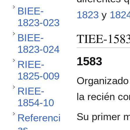
Alternar subsección BIEE-1823-024
BIEE-
1823
y
182
Alternar subsección RIEE-1825-009
1823-023
TIEE-158
BIEE-
Alternar subsección RIEE-1854-10
1823-024
1583
RIEE-
Alternar subsección Referencias
1825-009
Organizado
RIEE-
la recién co
1854-10
Su primer m
Referenci
as