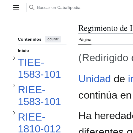
Ir
al
Menú principal
Alternar subsección TIEE-1583-101
contenido
Regimiento de I
Alternar subsección RIEE-1583-101
Contenidos
ocultar
Página
Inicio
(Redirigido
TIEE-
Alternar subsección RIEE-1810-012
1583-101
Unidad
de
i
RIEE-
Alternar subsección BIEE-1823-023
continúa en 
1583-101
Ha heredado
RIEE-
1810-012
diferentes 