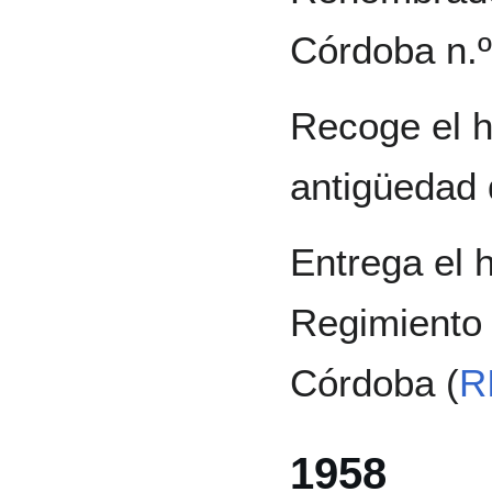
Córdoba n.º
Recoge el hi
antigüedad
Entrega el h
Regimiento 
Córdoba (
R
1958