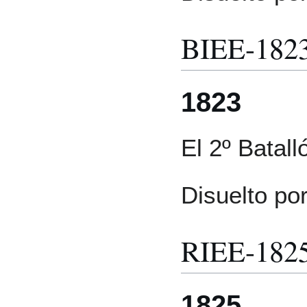
BIEE-182
1823
El 2º Batall
Disuelto po
RIEE-182
1825