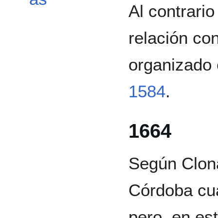
Al contrari
relación con
organizado
1584
.
1664
Según Clona
Córdoba cu
pero, en es