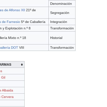
Denominación
s de Alfonso XII
21º de
Segregación
s de Farnesio
5º de Caballería
Integración
 y Explotación n.º 8
Transformación
ería Mixto n.º 18
Historial
allería DOT
VIII
Transformación
 ARMAS
és
 Gil
e Albaida
e Cervera