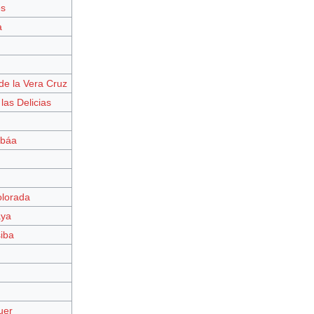
es
a
de la Vera Cruz
las Delicias
rbáa
lorada
aya
iba
uer