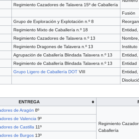
Número
Regimiento Cazadores de Talavera 15º de Caballería
Fusión
Grupo de Exploración y Explotación n.º 8
Reorgan
Regimiento Mixto de Caballería n.º 18
Entidad
Regimiento Cazadores de Talavera n.º 13
Nombre, 
Regimiento Dragones de Talavera n.º 13
Instituto
Agrupación de Caballería Blindada Talavera n.º 13
Entidad, 
Regimiento de Caballería Blindada Talavera n.º 13
Entidad
Grupo Ligero de Caballería DOT
VIII
Entidad,
Disoluci
ENTREGA
dores de Aragón
8º
dores de Valencia
9º
Regimiento Cazadore
dores de Castilla
11º
Caballería
dores de Burgos
13º