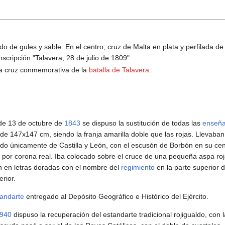
o de gules y sable. En el centro, cruz de Malta en plata y perfilada de 
inscripción "Talavera, 28 de julio de 1809".
 la cruz conmemorativa de la
batalla de Talavera
.
de 13 de octubre de
1843
se dispuso la sustitución de todas las
enseñ
 de 147x147 cm, siendo la franja amarilla doble que las rojas. Llevaba
lado únicamente de Castilla y León, con el escusón de Borbón en su cent
 por corona real. Iba colocado sobre el cruce de una pequeña aspa ro
n en letras doradas con el nombre del
regimiento
en la parte superior 
erior.
tandarte
entregado al Depósito Geográfico e Histórico del Ejército.
940
dispuso la recuperación del estandarte tradicional rojigualdo, con l