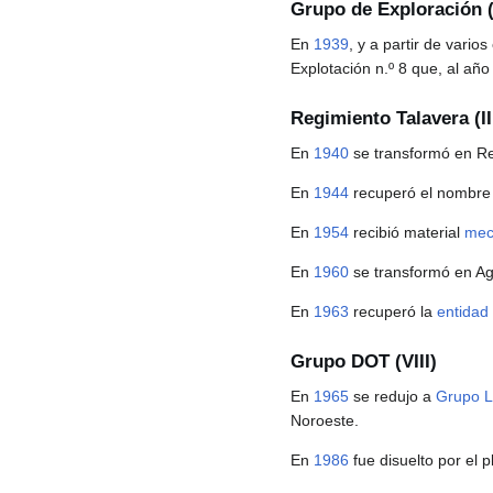
Grupo de Exploración (
En
1939
, y a partir de vari
Explotación n.º 8 que, al año
Regimiento Talavera (II
En
1940
se transformó en Reg
En
1944
recuperó el nombre d
En
1954
recibió material
mec
En
1960
se transformó en Agr
En
1963
recuperó la
entidad
Grupo DOT (VIII)
En
1965
se redujo a
Grupo L
Noroeste.
En
1986
fue disuelto por el 