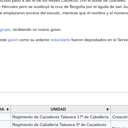
escudo pasó a ser el de los Reyes Católicos, con el doble de cuarteles.
Hércules pero se sustituyó la cruz de Borgoña por el águila de san Ju
e emplazaron encima del escudo, mientras que el nombre y el número 
grupo
, recibiendo un nuevo guion.
 este
guion
como su anterior
estandarte
fueron depositados en el Servici
HA
UNIDAD
Regimiento de Cazadores Talavera 17º de Caballería
Creació
Regimiento de Caballería Talavera 3º de Cazadores