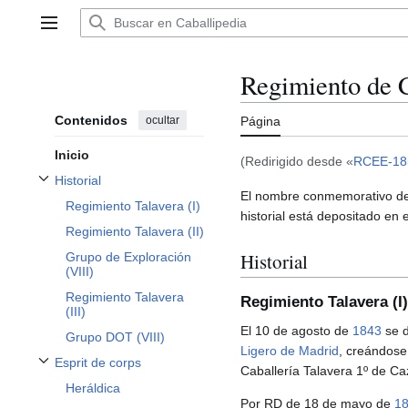
Ir
al
Menú principal
contenido
Regimiento de C
Contenidos
ocultar
Página
Inicio
(Redirigido desde «
RCEE-18
Historial
Alternar subsección Historial
El nombre conmemorativo d
Regimiento Talavera (I)
historial está depositado en el
Regimiento Talavera (II)
Historial
Grupo de Exploración
(VIII)
Regimiento Talavera
Regimiento Talavera (I)
(III)
El 10 de agosto de
1843
se d
Grupo DOT (VIII)
Ligero de Madrid
, creándose
Esprit de corps
Caballería Talavera 1º de C
Alternar subsección Esprit de corps
Heráldica
Por RD de 18 de mayo de
1