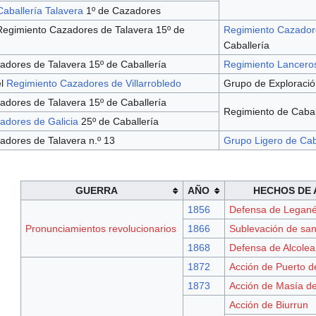
aballería Talavera
1º de Cazadores
Regimiento Cazadores de Talavera 15º de
Regimiento Cazadore
Caballería
dores de Talavera 15º de Caballería
Regimiento Lancero
el
Regimiento Cazadores de Villarrobledo
Grupo de Exploración
dores de Talavera 15º de Caballería
Regimiento de Caball
adores de Galicia
25º de Caballería
adores de Talavera n.º 13
Grupo Ligero de Cab
GUERRA
AÑO
HECHOS DE
1856
Defensa de Legan
Pronunciamientos revolucionarios
1866
Sublevación de san
1868
Defensa de Alcolea
1872
Acción de Puerto d
1873
Acción de Masía d
Acción de Biurrun