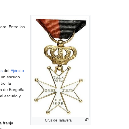
oro. Entre los
as
del
Ejército
n un escudo
ro, la
ja de Borgoña
del escudo y
Cruz de Talavera
a franja