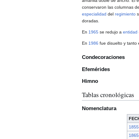
amarilla doble de ancho. El 
conservaron las columnas de 
especialidad
del
regimiento
s
doradas.
En
1965
se redujo a
entidad
En
1986
fue disuelto y tanto
Condecoraciones
Efemérides
Himno
Tablas cronológicas
Nomenclatura
FEC
1855
1865