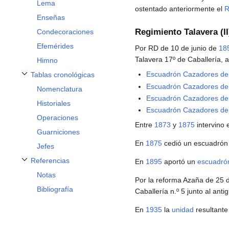
Lema
ostentado anteriormente el
R
Enseñas
Regimiento Talavera (II
Condecoraciones
Efemérides
Por RD de 10 de junio de
18
Talavera 17º de Caballería, 
Himno
Escuadrón Cazadores de
Tablas cronológicas
Alternar subsección Tablas cronológicas
Escuadrón Cazadores de
Nomenclatura
Escuadrón Cazadores de 
Historiales
Escuadrón Cazadores de
Operaciones
Entre
1873
y
1875
intervino 
Guarniciones
En
1875
cedió un escuadrón
Jefes
Referencias
En
1895
aportó un
escuadró
Alternar subsección Referencias
Notas
Por la reforma Azaña de 25
Bibliografía
Caballería n.º 5 junto al ant
En
1935
la
unidad
resultante