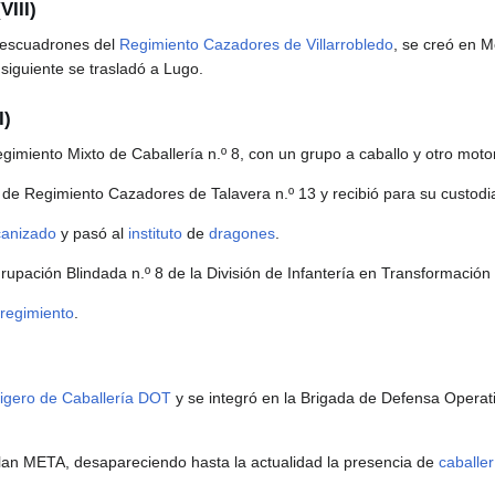
VIII)
os escuadrones del
Regimiento Cazadores de Villarrobledo
, se creó en 
 siguiente se trasladó a Lugo.
I)
imiento Mixto de Caballería n.º 8, con un grupo a caballo y otro moto
e Regimiento Cazadores de Talavera n.º 13 y recibió para su custodia 
anizado
y pasó al
instituto
de
dragones
.
upación Blindada n.º 8 de la División de Infantería en Transformación 
regimiento
.
igero de Caballería DOT
y se integró en la Brigada de Defensa Operativa
plan META, desapareciendo hasta la actualidad la presencia de
caballer