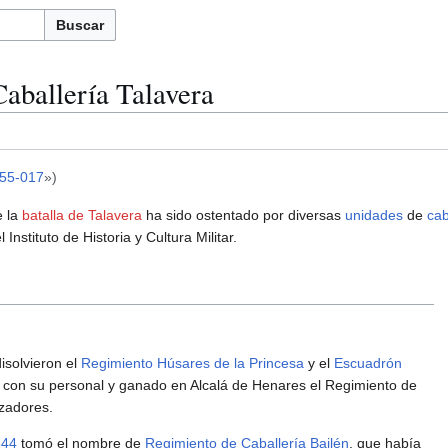
Buscar
aballería Talavera
55-017
»)
e la
batalla de Talavera
ha sido ostentado por diversas
unidades
de
cab
 Instituto de Historia y Cultura Militar.
isolvieron el
Regimiento Húsares de la Princesa
y el
Escuadrón
 con su personal y ganado en Alcalá de Henares el Regimiento de
azadores.
844
tomó el nombre de
Regimiento de Caballería Bailén
, que había