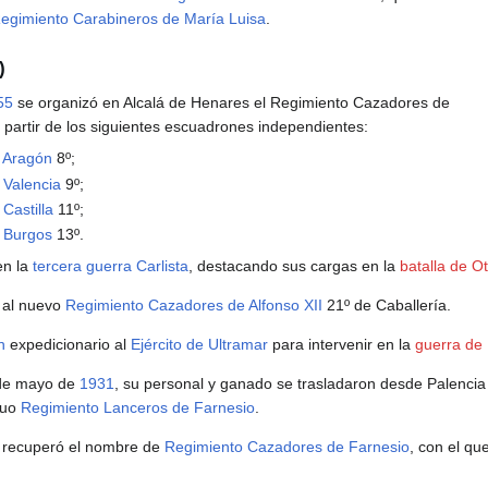
egimiento Carabineros de María Luisa
.
)
55
se organizó en Alcalá de Henares el Regimiento Cazadores de
a partir de los siguientes escuadrones independientes:
 Aragón
8º;
 Valencia
9º;
Castilla
11º;
 Burgos
13º.
en la
tercera guerra Carlista
, destacando sus cargas en la
batalla de O
 al nuevo
Regimiento Cazadores de Alfonso XII
21º de Caballería.
n
expedicionario al
Ejército de Ultramar
para intervenir en la
guerra de
 de mayo de
1931
, su personal y ganado se trasladaron desde Palencia 
iguo
Regimiento Lanceros de Farnesio
.
 recuperó el nombre de
Regimiento Cazadores de Farnesio
, con el qu