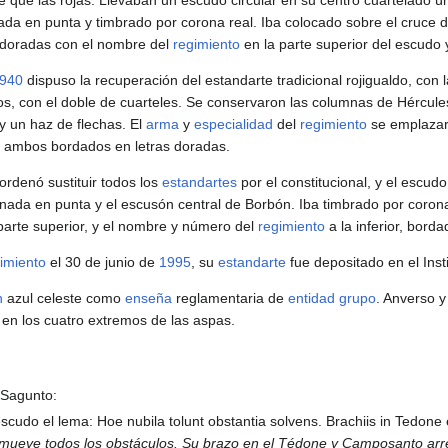
ble que las rojas. Llevaban un escudo circular en su centro cuartelado 
nada en punta y timbrado por corona real. Iba colocado sobre el cruc
s doradas con el nombre del
regimiento
en la parte superior del escudo
940
dispuso la recuperación del estandarte tradicional rojigualdo, con 
cos, con el doble de cuarteles. Se conservaron las columnas de Hércule
y un haz de flechas. El
arma
y
especialidad
del
regimiento
se emplazar
, ambos bordados en letras doradas.
ordenó sustituir todos los
estandartes
por el constitucional, y el escudo
nada en punta y el escusón central de Borbón. Iba timbrado por coron
parte superior, y el nombre y número del
regimiento
a la inferior, bord
imiento
el 30 de junio de
1995
, su
estandarte
fue depositado en el Instit
n
azul celeste como
enseña
reglamentaria de
entidad
grupo
. Anverso y
en los cuatro extremos de las aspas.
 Sagunto:
cudo el lema: Hoe nubila tolunt obstantia solvens. Brachiis in Tedone 
emueve todos los obstáculos. Su brazo en el Tédone y Camposanto arr