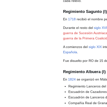
cada relevo.
Regimiento Sagunto (I)
En
1718
recibió el nombre p
Durante el resto del
siglo XVI
guerra de Sucesión Austriac
guerra de la Primera Coalici
A comienzos del
siglo XIX
int
Española
.
Fue disuelto por RO de 15 
Regimiento Albuera (I)
En
1824
se organizó en Málag
Regimiento Lanceros del
Escuadrón de Cazadores 
Escuadrón de Lanceros d
Compañía Real de Grana