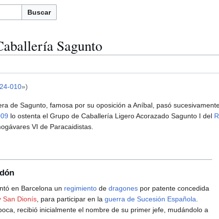
Buscar
Caballería Sagunto
24-010
»)
bera de Sagunto, famosa por su oposición a Aníbal, pasó sucesivament
009
lo ostenta el Grupo de Caballería Ligero Acorazado Sagunto I del
R
mogávares VI de Paracaidistas.
odón
ntó en Barcelona un
regimiento
de
dragones
por patente concedida
 San Dionís
, para participar en la
guerra de Sucesión Española
.
oca, recibió inicialmente el nombre de su primer jefe, mudándolo a