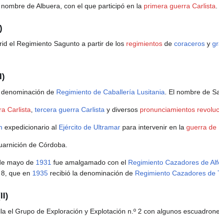
nombre de Albuera, con el que participó en la
primera guerra Carlista
.
)
id el Regimiento Sagunto a partir de los
regimientos
de
coraceros
y
g
I)
 denominación de
Regimiento de Caballería Lusitania
. El nombre de S
a Carlista
,
tercera guerra Carlista
y diversos
pronunciamientos revoluc
n
expedicionario al
Ejército de Ultramar
para intervenir en la
guerra de
uarnición de Córdoba.
 de mayo de
1931
fue amalgamado con el
Regimiento Cazadores de Alf
º 8, que en
1935
recibió la denominación de
Regimiento Cazadores de T
II)
la el Grupo de Exploración y Explotación n.º 2 con algunos escuadron