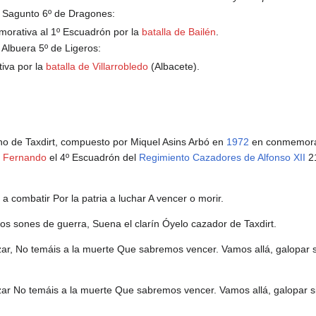
a Sagunto 6º de Dragones:
orativa al 1º Escuadrón por la
batalla de Bailén
.
 Albuera 5º de Ligeros:
tiva por la
batalla de Villarrobledo
(Albacete).
no de Taxdirt, compuesto por Miquel Asins Arbó en
1972
en conmemora
 Fernando
el 4º Escuadrón del
Regimiento Cazadores de Alfonso XII
21
 a combatir Por la patria a luchar A vencer o morir.
cos sones de guerra, Suena el clarín Óyelo cazador de Taxdirt.
ar, No temáis a la muerte Que sabremos vencer. Vamos allá, galopar s
ar No temáis a la muerte Que sabremos vencer. Vamos allá, galopar s