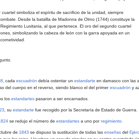
r cuartel simboliza el espíritu de sacrificio de la unidad, siempre
combate. Desde la batallla de Madonna de Olmo (1744) constituye la
 Regimiento Lusitania, al que pertenece. El oro del segundo cuartel
agones, simbolizando la cabeza de león con la garra apoyada en un
acometividad.
gunto.
38
, cada
escuadrón
debía ostentar un
estandarte
en damasco con las a
as del cuerpo en el reverso, siendo blanco el del primer
escuadrón
y az
s los
estandartes
pasaron a ser encarnados.
23
, su
estandarte
fue recogido por la Secretaría de Estado de Guerra.
1824
se redujo el número de
estandartes
a uno por
regimiento
.
ctubre de
1843
se dispuso la sustitución de todas las
enseñas
del
Ejérc