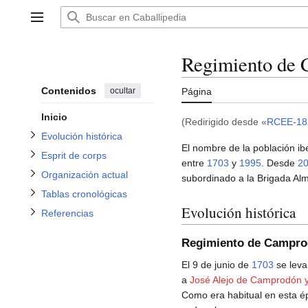
Alternar subsección Evolución histórica
Ir
al
Menú principal
contenido
Alternar subsección Esprit de corps
Alternar subsección Organización actual
Regimiento de 
Alternar subsección Tablas cronológicas
Contenidos
ocultar
Página
Alternar subsección Referencias
Inicio
(Redirigido desde «
RCEE-18
Evolución histórica
El nombre de la población i
Esprit de corps
entre
1703
y
1995
. Desde
2
Organización actual
subordinado a la Brigada Al
Tablas cronológicas
Evolución histórica
Referencias
Regimiento de Campr
El 9 de junio de
1703
se leva
a
José Alejo de Camprodón y
Como era habitual en esta ép