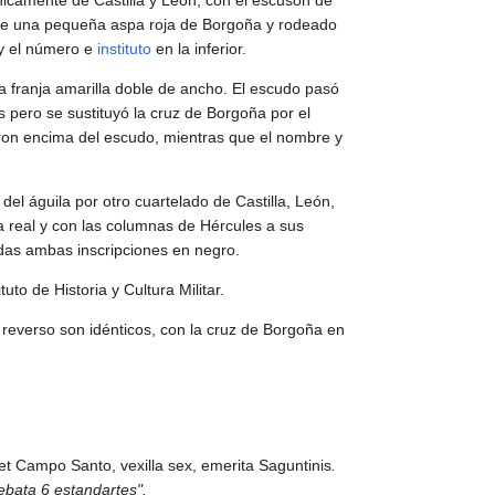
únicamente de Castilla y León, con el escusón de
e de una pequeña aspa roja de Borgoña y rodeado
 y el número e
instituto
en la inferior.
la franja amarilla doble de ancho. El escudo pasó
s pero se sustituyó la cruz de Borgoña por el
on encima del escudo, mientras que el nombre y
 del águila por otro cuartelado de Castilla, León,
a real y con las columnas de Hércules a sus
adas ambas inscripciones en negro.
uto de Historia y Cultura Militar.
 reverso son idénticos, con la cruz de Borgoña en
et Campo Santo, vexilla sex, emerita Saguntinis
.
ebata 6 estandartes".