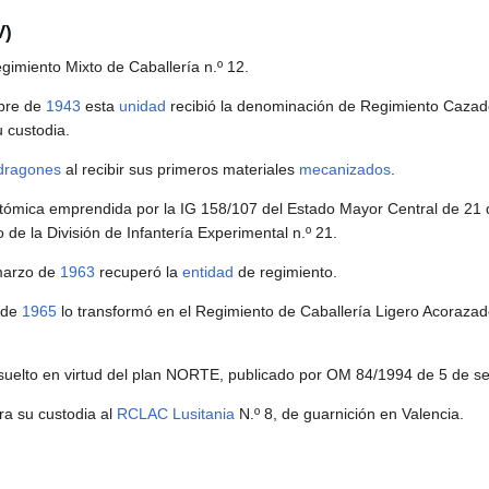
V)
egimiento Mixto de Caballería n.º 12.
mbre de
1943
esta
unidad
recibió la denominación de Regimiento Cazador
 custodia.
dragones
al recibir sus primeros materiales
mecanizados
.
tómica emprendida por la IG 158/107 del Estado Mayor Central de 21
de la División de Infantería Experimental n.º 21.
 marzo de
1963
recuperó la
entidad
de regimiento.
o de
1965
lo transformó en el Regimiento de Caballería Ligero Acorazado
suelto en virtud del plan NORTE, publicado por OM 84/1994 de 5 de s
ra su custodia al
RCLAC Lusitania
N.º 8, de guarnición en Valencia.