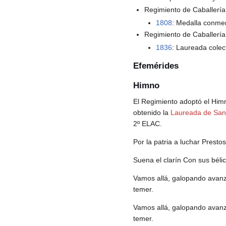
Regimiento de Caballerí
1808
: Medalla conmem
Regimiento de Caballería
1836
: Laureada colec
Efemérides
Himno
El Regimiento adoptó el Him
obtenido la
Laureada de San
2º ELAC.
Por la patria a luchar Prestos
Suena el clarín Con sus béli
Vamos allá, galopando avanz
temer.
Vamos allá, galopando avanz
temer.