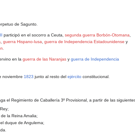
erpetuo de Sagunto.
II
participó en el socorro a Ceuta,
segunda guerra Borbón-Otomana
,
a
,
guerra Hispano-lusa
,
guerra de Independencia Estadounidense
y
ón
.
ervino en la
guerra de las Naranjas
y
guerra de Independencia
de noviembre
1823
junto al resto del
ejército
constitucional.
a el Regimiento de Caballería 3º Provisional, a partir de las siguient
 Rey;
de la Reina Amalia;
el duque de Angulema;
da.