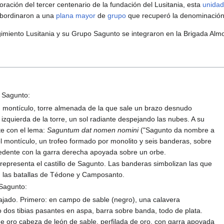
ación del tercer centenario de la fundación del Lusitania, esta
unidad
ubordinaron a una
plana mayor
de
grupo
que recuperó la denominación
imiento Lusitania y su Grupo Sagunto se integraron en la Brigada Alm
 Sagunto:
 montículo, torre almenada de la que sale un brazo desnudo
izquierda de la torre, un sol radiante despejando las nubes. A su
te con el lema:
Saguntum dat nomen nomini
("Sagunto da nombre a
el montículo, un trofeo formado por monolito y seis banderas, sobre
sedente con la garra derecha apoyada sobre un orbe.
e representa el castillo de Sagunto. Las banderas simbolizan las que
n las batallas de Tédone y Camposanto.
Sagunto:
ajado. Primero: en campo de sable (negro), una calavera
o dos tibias pasantes en aspa, barra sobre banda, todo de plata.
 oro cabeza de león de sable, perfilada de oro, con garra apoyada