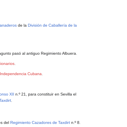
ranaderos
de la
División de Caballería de la
agunto pasó al antiguo Regimiento Albuera.
ionarios
.
 Independencia Cubana
.
onso XII
n.º 21, para constituir en Sevilla el
axdirt
.
es del
Regimiento Cazadores de Taxdirt
n.º 8.