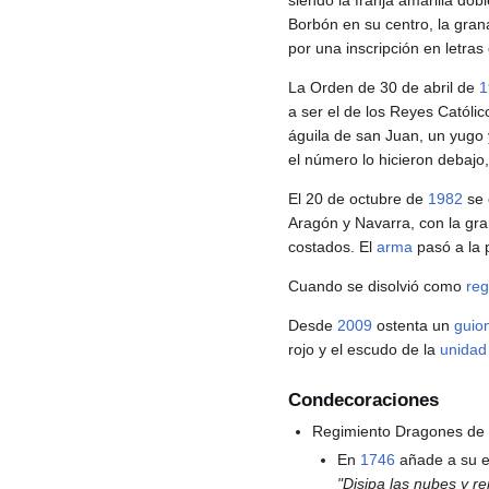
siendo la franja amarilla do
Borbón en su centro, la gra
por una inscripción en letra
La Orden de 30 de abril de
1
a ser el de los Reyes Católi
águila de san Juan, un yugo 
el número lo hicieron debajo
El 20 de octubre de
1982
se 
Aragón y Navarra, con la gra
costados. El
arma
pasó a la 
Cuando se disolvió como
reg
Desde
2009
ostenta un
guio
rojo y el escudo de la
unidad
Condecoraciones
Regimiento Dragones de
En
1746
añade a su es
"Disipa las nubes y r