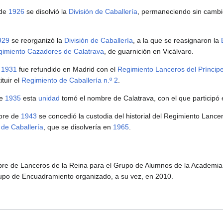
 de
1926
se disolvió la
División de Caballería
, permaneciendo sin camb
929
se reorganizó la
División de Caballería
, a la que se reasignaron la
imiento Cazadores de Calatrava
, de guarnición en Vicálvaro.
e
1931
fue refundido en Madrid con el
Regimiento Lanceros del Príncip
ituir el
Regimiento de Caballería n.º 2
.
de
1935
esta
unidad
tomó el nombre de Calatrava, con el que participó 
mbre de
1943
se concedió la custodia del historial del Regimiento Lance
 de Caballería
, que se disolvería en
1965
.
re de Lanceros de la Reina para el Grupo de Alumnos de la Academia 
Grupo de Encuadramiento organizado, a su vez, en 2010.