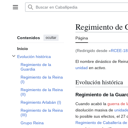
Ir
al
Menú principal
contenido
Regimiento de C
Contenidos
ocultar
Página
Inicio
(Redirigido desde «
RCEE-18
Evolución histórica
Alternar subsección Evolución histórica
El nombre dinástico de Rein
Regimiento de la
unidad
en activo.
Guardia
Regimiento de la Reina
Evolución histórica
(I)
Regimiento de la Reina
Regimiento de la Guar
(II)
Regimiento Arlabán (I)
Cuando acabó la
guerra de 
disolución masiva de
unidad
Regimiento de la Reina
(III)
lo posible sus efectos, el 27
Regimiento de Caballería de
Grupo Reina