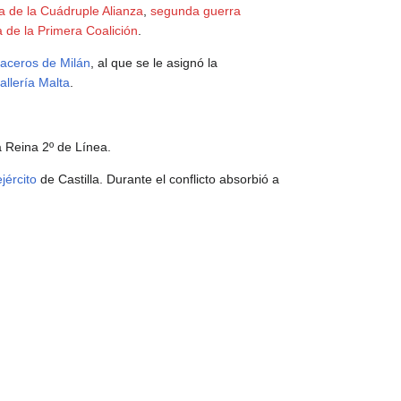
a de la Cuádruple Alianza
,
segunda guerra
 de la Primera Coalición
.
aceros de Milán
, al que se le asignó la
llería Malta
.
 Reina 2º de Línea.
ejército
de Castilla. Durante el conflicto absorbió a