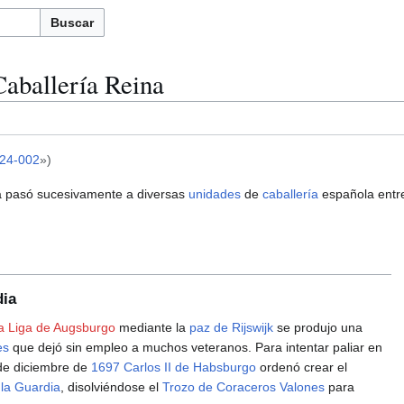
Buscar
aballería Reina
24-002
»)
a pasó sucesivamente a diversas
unidades
de
caballería
española ent
dia
la Liga de Augsburgo
mediante la
paz de Rijswijk
se produjo una
es
que dejó sin empleo a muchos veteranos. Para intentar paliar en
 de diciembre de
1697
Carlos II de Habsburgo
ordenó crear el
 la Guardia
, disolviéndose el
Trozo de Coraceros Valones
para