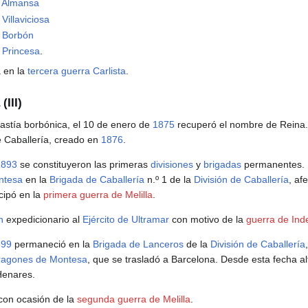
a Almansa
Villaviciosa
a Borbón
 Princesa
.
a en la
tercera guerra Carlista
.
(III)
nastía borbónica, el 10 de enero de
1875
recuperó el nombre de Reina.
 Caballería, creado en
1876
.
1893
se constituyeron las primeras
divisiones
y
brigadas
permanentes. E
ntesa
en la
Brigada de Caballería
n.º 1 de la
División de Caballería
, af
cipó en la
primera guerra de Melilla
.
n
expedicionario al
Ejército de Ultramar
con motivo de la
guerra de In
899
permaneció en la
Brigada de Lanceros
de la
División de Caballería
ragones de Montesa
, que se trasladó a Barcelona. Desde esta fecha a
 Henares.
con ocasión de la
segunda guerra de Melilla
.