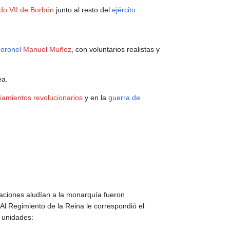
do VII de Borbón
junto al resto del
ejército
.
coronel
Manuel Muñoz
, con voluntarios realistas y
ea.
iamientos revolucionarios
y en la
guerra de
aciones aludían a la monarquía fueron
Al Regimiento de la Reina le correspondió el
s unidades: