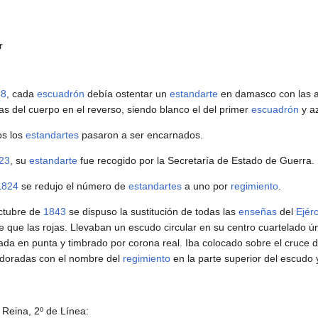
r
38
, cada
escuadrón
debía ostentar un
estandarte
en damasco con las a
as del cuerpo en el reverso, siendo blanco el del primer
escuadrón
y az
s los
estandartes
pasaron a ser encarnados.
23
, su
estandarte
fue recogido por la Secretaría de Estado de Guerra.
1824
se redujo el número de
estandartes
a uno por
regimiento
.
ctubre de
1843
se dispuso la sustitución de todas las
enseñas
del
Ejérc
ble que las rojas. Llevaban un escudo circular en su centro cuartelado 
nada en punta y timbrado por corona real. Iba colocado sobre el cruc
s doradas con el nombre del
regimiento
en la parte superior del escudo
 Reina, 2º de Línea: