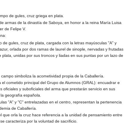
mpo de gules, cruz griega en plata.
 de armas de la dinastía de Saboya, en honor a la reina María Luisa
er de Felipe V.
ina:
 de gules, cruz de plata, cargada con la letras mayúsculas "A" y
 azur, orlada por dos ramas de laurel de sinople, nervadas y frutadas
e plata, unidas por sus troncos y liadas en sus puntas por un lazo de
l campo simboliza la acometividad propia de la Caballería.
a el cometido principal del Grupo de Alumnos (GRAL): encuadrar e
ros oficiales y suboficiales del arma que prestarán servicio en sus
 la geografía española.
las "A" y "C" entrelazadas en el centro, representan la pertenencia
demia de Caballería.
l que orla la cruz hace referencia a la unidad de pensamiento entre
e caracteriza por la voluntad de sacrificio.