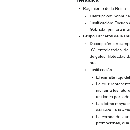
Heráldica
Regimiento de la Reina:
Descripción: Sobre ca
Justificación: Escudo
Gabriela, primera muj
Grupo Lanceros de la Re
Descripción: en campo
"C", entrelazadas, de
de gules, fileteadas d
oro.
Justificación:
El esmalte rojo de
La cruz represent
instruir a los futu
unidades por toda
Las letras mayúscu
del GRAL a la Aca
La corona de laure
promociones, que s