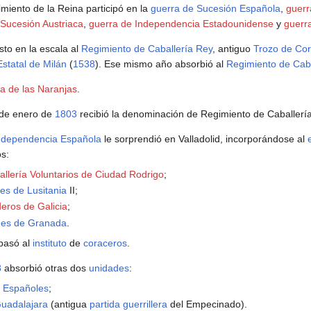
imiento de la Reina participó en la
guerra de Sucesión Española
,
guerr
 Sucesión Austriaca
,
guerra de Independencia Estadounidense
y
guerra
to en la escala al
Regimiento de Caballería Rey
, antiguo
Trozo de Cor
Estatal de Milán
(
1538
). Ese mismo año absorbió al
Regimiento de Caba
a de las Naranjas
.
 de enero de
1803
recibió la denominación de Regimiento de Caballería
ndependencia Española
le sorprendió en Valladolid, incorporándose al
os:
llería Voluntarios de Ciudad Rodrigo
;
es de Lusitania
II;
eros de Galicia
;
nes de Granada
.
pasó al
instituto
de
coraceros
.
8
absorbió otras dos
unidades
:
s Españoles
;
uadalajara
(antigua
partida guerrillera
del Empecinado).