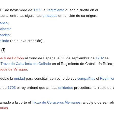
el 1 de noviembre de
1700
, el
regimiento
quedó disuelto en el
rsonal entre las siguientes
unidades
en función de su origen:
manes
;
rabante
;
landes
;
alindo
(de nueva creación).
(I)
pe V de Borbón
al trono de España, el 25 de septiembre de
1702
se
l
Trozo de Caballería de Galindo
en el Regimiento de Caballería Reina,
uque de Veragua
.
dobló la
unidad
para constituir con ocho de sus
compañías
el
Regimien
yo de
1703
el rey ordenó que ambas
unidades
precedieran al resto de 
lamado a la corte el
Trozo de Coraceros Alemanes
, al objeto de ser re
urias
.