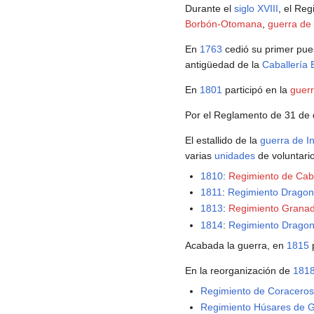
Durante el
siglo XVIII
, el Reg
Borbón-Otomana
,
guerra de
En
1763
cedió su primer pues
antigüedad de la
Caballería 
En
1801
participó en la
guerr
Por el Reglamento de 31 de
El estallido de la
guerra de I
varias
unidades
de voluntari
1810
:
Regimiento de Caba
1811
:
Regimiento Dragon
1813
:
Regimiento Granad
1814
:
Regimiento Drago
Acabada la guerra, en
1815
En la reorganización de
181
Regimiento de Coracero
Regimiento Húsares de G