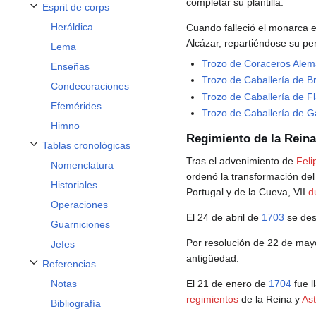
completar su plantilla.
Esprit de corps
Alternar subsección Esprit de corps
Heráldica
Cuando falleció el monarca 
Alcázar, repartiéndose su pe
Lema
Trozo de Coraceros Ale
Enseñas
Trozo de Caballería de B
Condecoraciones
Trozo de Caballería de F
Efemérides
Trozo de Caballería de G
Himno
Regimiento de la Reina 
Tablas cronológicas
Alternar subsección Tablas cronológicas
Tras el advenimiento de
Feli
Nomenclatura
ordenó la transformación de
Historiales
Portugal y de la Cueva, VII
d
Operaciones
El 24 de abril de
1703
se des
Guarniciones
Por resolución de 22 de ma
Jefes
antigüedad.
Referencias
Alternar subsección Referencias
El 21 de enero de
1704
fue l
Notas
regimientos
de la Reina y
Ast
Bibliografía