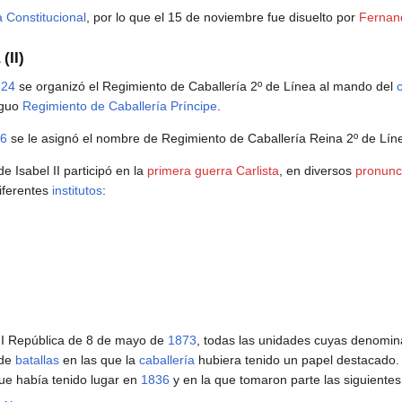
 Constitucional
, por lo que el 15 de noviembre fue disuelto por
Fernan
(II)
824
se organizó el Regimiento de Caballería 2º de Línea al mando del
iguo
Regimiento de Caballería Príncipe
.
6
se le asignó el nombre de Regimiento de Caballería Reina 2º de Lín
e Isabel II participó en la
primera guerra Carlista
, en diversos
pronunc
diferentes
institutos
:
a I República de 8 de mayo de
1873
, todas las unidades cuyas denomin
 de
batallas
en las que la
caballería
hubiera tenido un papel destacado. 
ue había tenido lugar en
1836
y en la que tomaron parte las siguiente