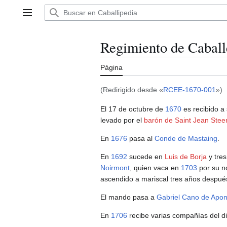
Ir
al
Menú principal
contenido
Regimiento de Caball
Página
(Redirigido desde «
RCEE-1670-001
»)
El 17 de octubre de
1670
es recibido a
levado por el
barón de Saint Jean Stee
En
1676
pasa al
Conde de Mastaing
.
En
1692
sucede en
Luis de Borja
y tre
Noirmont
, quien vaca en
1703
por su n
ascendido a mariscal tres años despué
El mando pasa a
Gabriel Cano de Apon
En
1706
recibe varias compañías del d