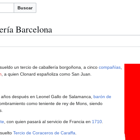
Buscar
ería Barcelona
 sueldo un tercio de caballería borgoñona, a cinco
compañías
,
n
, a quien Clonard españoliza como San Juan.
s años después en Leonel Gallo de Salamanca,
barón de
ombramiento como teniente de rey de Mons, siendo
s.
te
, con quien pasará al servicio de Francia en
1710
.
isuelto
Tercio de Coraceros de Caraffa
.