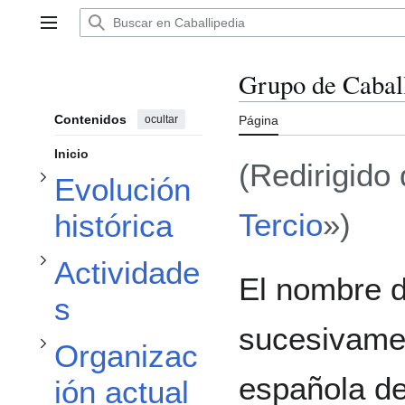
Alternar subsección Evolución histórica
Ir
al
Menú principal
contenido
Grupo de Caball
Contenidos
ocultar
Página
Alternar subsección Actividades
Inicio
(Redirigido
Alternar subsección Organización actual
Evolución
Tercio
»)
histórica
Actividade
Alternar subsección Esprit de corps
El nombre d
s
sucesivame
Organizac
española d
ión actual