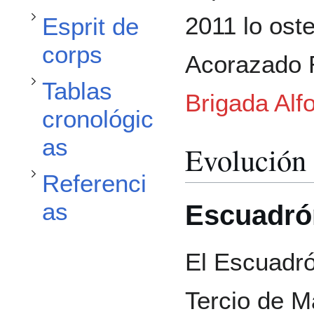
Alternar subsección Tablas cronológicas
2011 lo ost
Esprit de
corps
Acorazado R
Alternar subsección Referencias
Tablas
Brigada Alfo
cronológic
as
Evolución 
Referenci
as
Escuadró
El Escuadró
Tercio de M