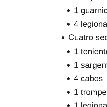
1 guarni
4 legiona
Cuatro se
1 tenient
1 sargen
4 cabos
1 trompe
1 legiona