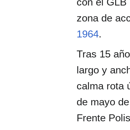
con el GLB 
zona de acci
1964
.
Tras 15 años
largo y anch
calma rota 
de mayo d
Frente Polis