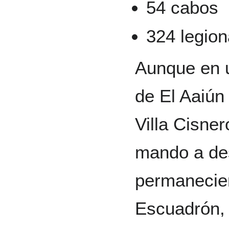
54 cabos
324 legion
Aunque en u
de El Aaiún
Villa Cisner
mando a des
permanecien
Escuadrón, 