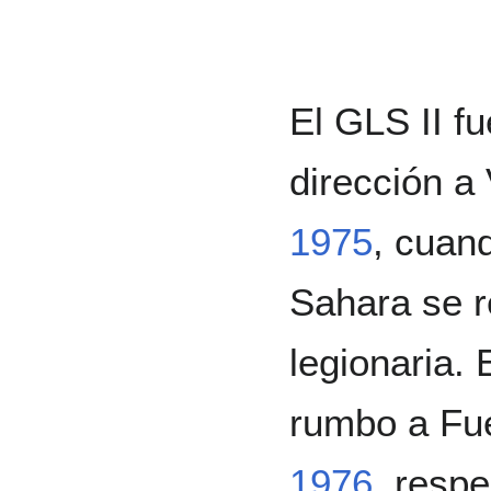
El GLS II fu
dirección a 
1975
, cuan
Sahara se r
legionaria.
rumbo a Fue
1976
, resp