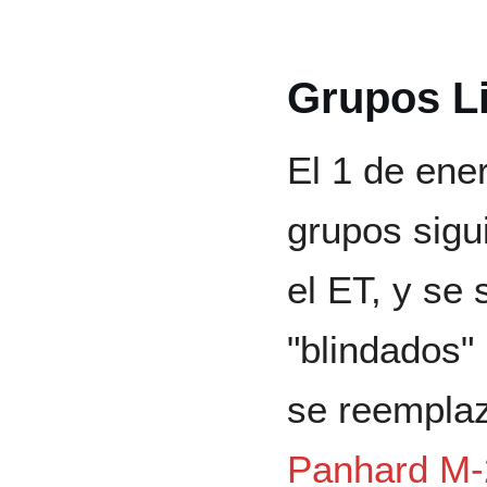
Grupos Li
El 1 de ene
grupos sigu
el ET, y se
"blindados"
se reemplaz
Panhard M-