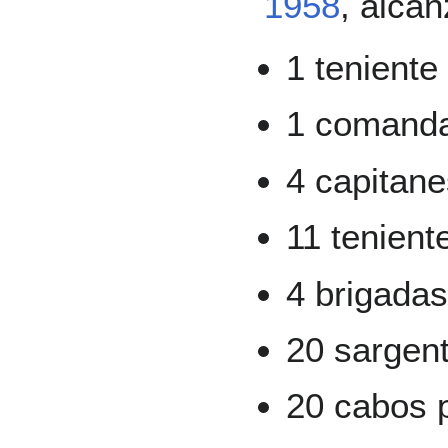
1958
, alcan
1 teniente
1 comand
4 capitan
11 tenient
4 brigada
20 sargen
20 cabos 