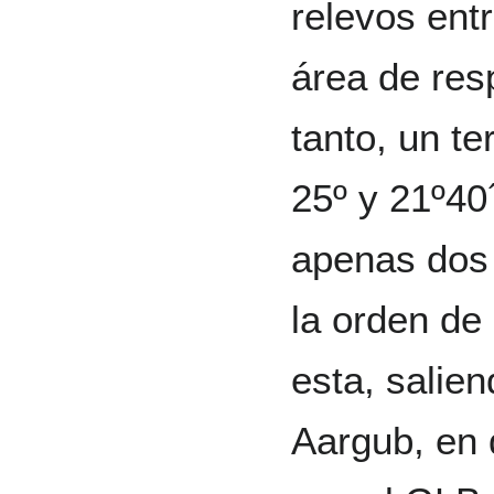
relevos ent
área de res
tanto, un te
25º y 21º40
apenas dos 
la orden de
esta, salien
Aargub, en 