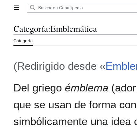
Ir
al
Menú principal
contenido
Categoría
:
Emblemática
Categoría
(Redirigido desde «
Embl
Del griego
émblema
(adorn
que se usan de forma con
simbólicamente una idea 