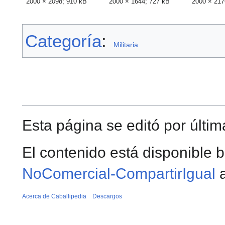
2000 × 2098; 910 kB
2000 × 1644; 727 kB
2000 × 217
Categoría
:
Militaria
Esta página se editó por últim
El contenido está disponible b
NoComercial-CompartirIgual
a
Acerca de Caballipedia
Descargos