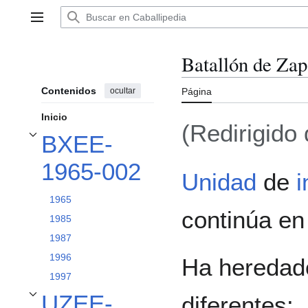
Ir
al
Menú principal
contenido
Batallón de Za
Contenidos
ocultar
Página
Inicio
(Redirigido
BXEE-
Alternar subsección BXEE-1965-002
1965-002
Unidad
de
i
1965
continúa en 
1985
1987
1996
Ha heredado
1997
UZEE-
diferentes:
Alternar subsección UZEE-1997-010