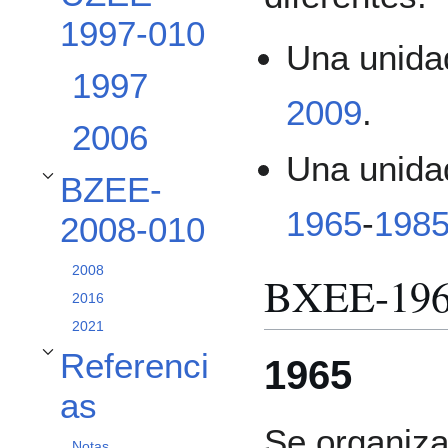
1997-010
Una unida
1997
2009
.
2006
Una unidad
BZEE-
Alternar subsección BZEE-2008-010
1965
-
198
2008-010
2008
BXEE-196
2016
2021
Referenci
1965
Alternar subsección Referencias
as
Se organiz
Notas