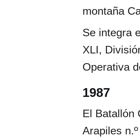
montaña Cat
Se integra 
XLI, Divisió
Operativa de
1987
El Batallón
Arapiles n.º