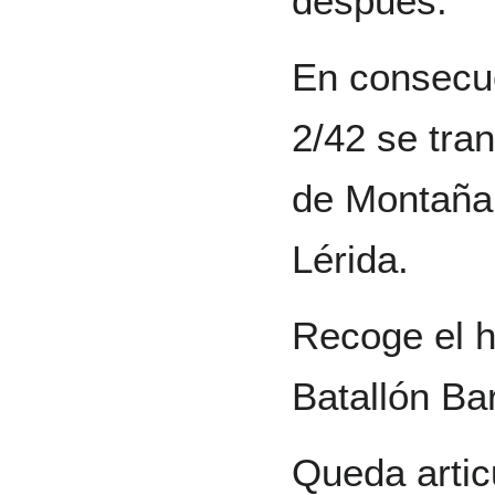
después.
En consecue
2/42 se tra
de Montaña 
Lérida.
Recoge el hi
Batallón Ba
Queda artic