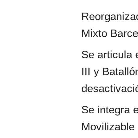
Reorganizad
Mixto Barce
Se articula 
III y Batall
desactivaci
Se integra e
Movilizable