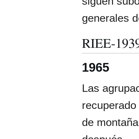
siguen subo
generales d
RIEE-193
1965
Las agrupac
recuperado 
de montaña