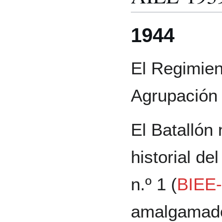
1944
El Regimien
Agrupación 
El Batallón 
historial de
n.º 1 (
BIEE-
amalgamad