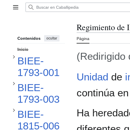
Ir
al
Alternar subsección BIEE-1793-001
Menú principal
contenido
Regimiento de I
Alternar subsección BIEE-1793-003
Contenidos
ocultar
Página
Inicio
(Redirigido
BIEE-
Alternar subsección BIEE-1815-006
1793-001
Unidad
de
i
BIEE-
Alternar subsección BIEE-1815-008
continúa en 
1793-003
Ha heredado
BIEE-
1815-006
diferentes 