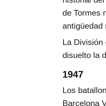
de Tormes n
antigüedad 
La División
disuelto la
1947
Los batallo
Barcelona V