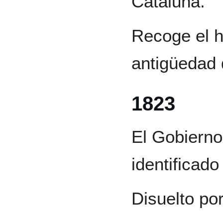
Cataluña.
Recoge el hi
antigüedad
1823
El Gobierno
identificado
Disuelto po