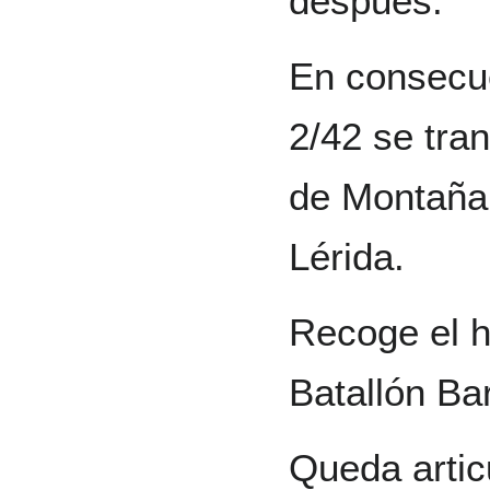
después.
En consecue
2/42 se tra
de Montaña 
Lérida.
Recoge el hi
Batallón Ba
Queda artic