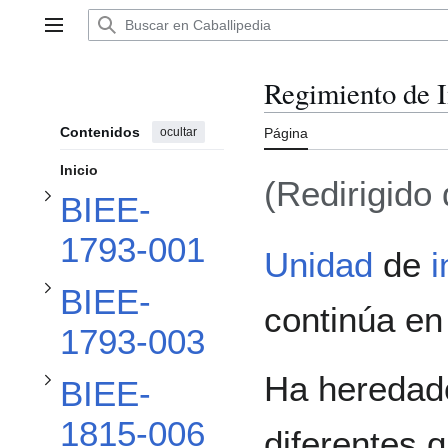
Ir
al
Alternar subsección BIEE-1793-001
Menú principal
contenido
Regimiento de I
Alternar subsección BIEE-1793-003
Contenidos
ocultar
Página
Inicio
(Redirigido
BIEE-
Alternar subsección BIEE-1815-006
1793-001
Unidad
de
i
BIEE-
Alternar subsección BIEE-1815-008
continúa en 
1793-003
Ha heredado
BIEE-
1815-006
diferentes 