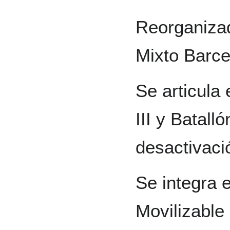
Reorganizad
Mixto Barce
Se articula 
III y Batall
desactivaci
Se integra e
Movilizable