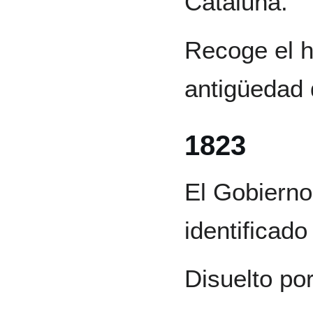
Cataluña.
Recoge el hi
antigüedad
1823
El Gobierno
identificado
Disuelto po