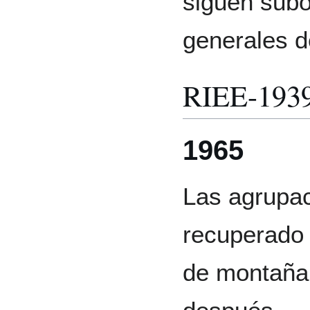
siguen subo
generales d
RIEE-193
1965
Las agrupac
recuperado 
de montaña