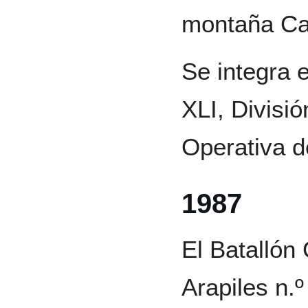
montaña Cat
Se integra 
XLI, Divisió
Operativa de
1987
El Batallón
Arapiles n.º