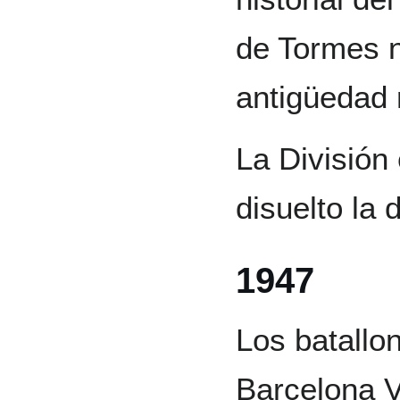
de Tormes n
antigüedad 
La División
disuelto la
1947
Los batallo
Barcelona V