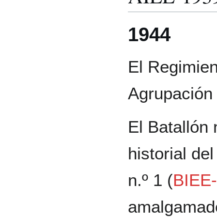
1944
El Regimien
Agrupación 
El Batallón 
historial de
n.º 1 (
BIEE-
amalgamad