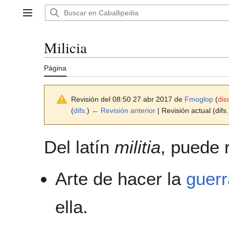
Ir
al
Menú principal
contenido
Milicia
Página
Revisión del 08:50 27 abr 2017 de
Fmoglop
(
dis
(
difs.
)
← Revisión anterior
| Revisión actual (difs.
Del latín
militia
, puede r
Arte de hacer la
guerr
ella.