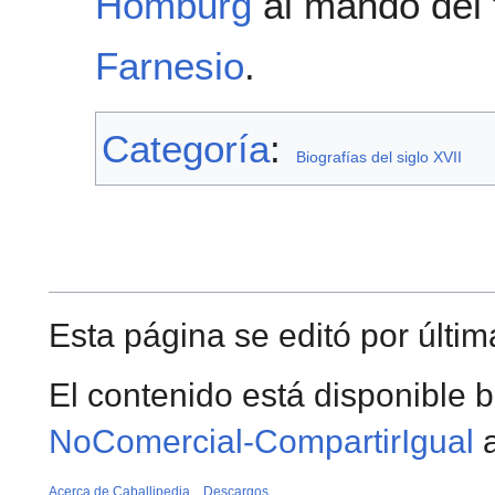
Homburg
al mando del 
Farnesio
.
Categoría
:
Biografías del siglo XVII
Esta página se editó por últim
El contenido está disponible b
NoComercial-CompartirIgual
a
Acerca de Caballipedia
Descargos