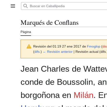
Ir
al
Menú principal
contenido
Marqués de Conflans
Página
Revisión del 01:19 27 ene 2017 de
Fmoglop
(
di
(
difs.
)
← Revisión anterior
| Revisión actual (difs.
Jean Charles de Wattev
conde de Boussolin, an
borgoñona en
Milán
. E