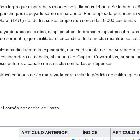
ón largo que disparaba viratones se le llamó culebrina. Se le había a
 gancho para apoyarlo sobre un parapeto. Fue empleada por primera vez
Morat (1476) donde los suizos emplearon cerca de 10.000 culebrinas.
ía ya de unos pistoletes, simples tubos de bronce acoplados sobre una c
e de serpentín, que facilitaba el encendido de la mecha mientras se cab
ulebrina dio lugar a la espingarda, que ya disponía de una verdadera 
espingarderos a caballo, al mando del Capitán Covarrubias, aunque s
 escopeteros a caballo en su lucha contra los portugueses.
truyó cañones de ánima rayada para evitar la pérdida de calibre que
 el carbón por aceite de linaza.
ARTÍCULO ANTERIOR
ÍNDICE
ARTÍCULO S