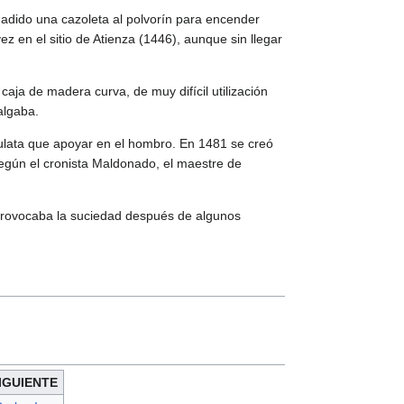
ñadido una cazoleta al polvorín para encender
 en el sitio de Atienza (1446), aunque sin llegar
aja de madera curva, de muy difícil utilización
algaba.
culata que apoyar en el hombro. En 1481 se creó
egún el cronista Maldonado, el maestre de
 provocaba la suciedad después de algunos
IGUIENTE