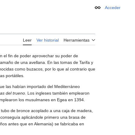
Acceder
Apariencia
Leer
Ver historial
Herramientas
con el fin de poder aprovechar su poder de
 tamaño de una avellana. En las tomas de Tarifa y
nocidas como buzacos, por lo que al contrario que
as portátiles.
que las habían importado del Mediterráneo
tas del trueno
. Los ingleses también emplearon
 emplearon los musulmanes en Egea en 1394.
un tubo de bronce acoplado a una caja de madera,
se conseguía aplicándole primero una brasa de
años antes que en Alemania) se fabricaba en