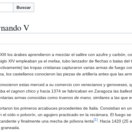
Buscar
ernando V
 XIII los árabes aprendieron a mezclar el salitre con azufre y carbón, 
 siglo XIV empleaban ya el
mefaa
, tubo lanzador de flechas o balas del
ctivamente) las tropas cristianas capturaron varias armas de fuego co
a, los castellanos conocieron las piezas de artillería antes que las arm
, conocieron estas merced a su comercio con venecianos y genoveses, 
zaba el
cagnon chico
y hacia 1374 se fabricaban en Zaragoza las
balles
entarias armas conocidas como
truenos de mano,
similares a las que
mportaron los primeros arcabuces procedentes de Italia. Consistían en 
en el oído o polvorín, un agujero practicado en la recámara. El fuego 
[
1
]
 candente y finalmente una mecha de pólvora lenta
. Hacia 1420 (25 
 graneada.