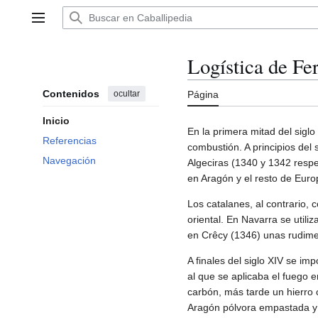
Ir
al
Menú principal
contenido
Logística de F
Contenidos
ocultar
Página
Inicio
En la primera mitad del siglo
Referencias
combustión. A principios del
Navegación
Algeciras (1340 y 1342 respe
en Aragón y el resto de Europ
Los catalanes, al contrario
oriental. En Navarra se utili
en Crêcy (1346) unas rudim
A finales del siglo XIV se i
al que se aplicaba el fuego 
carbón, más tarde un hierro
Aragón pólvora empastada y