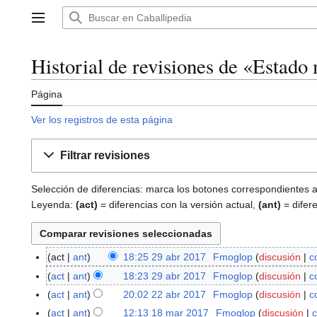
Ir
al
Menú principal
contenido
Historial de revisiones de «Estado
Página
Ver los registros de esta página
Filtrar revisiones
Selección de diferencias: marca los botones correspondientes a 
Leyenda:
(act)
= diferencias con la versión actual,
(ant)
= difere
act
ant
18:25 29 abr 2017
Fmoglop
discusión
c
2
S
9
act
ant
18:23 29 abr 2017
Fmoglop
discusión
c
i
a
S
act
ant
20:02 22 abr 2017
Fmoglop
discusión
c
2
n
b
i
S
2
act
ant
12:13 18 mar 2017
Fmoglop
discusión
c
1