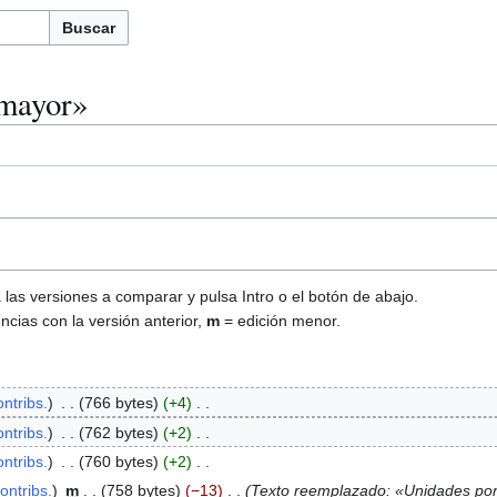
Buscar
 mayor»
las versiones a comparar y pulsa Intro o el botón de abajo.
ncias con la versión anterior,
m
= edición menor.
ontribs.
766 bytes
+4
ontribs.
762 bytes
+2
ontribs.
760 bytes
+2
ontribs.
m
758 bytes
−13
Texto reemplazado: «Unidades por