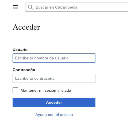
Ir
al
Menú principal
contenido
Acceder
Usuario
Contraseña
Mantener mi sesión iniciada
Acceder
Ayuda con el acceso