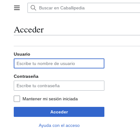
Ir
al
Menú principal
contenido
Acceder
Usuario
Contraseña
Mantener mi sesión iniciada
Acceder
Ayuda con el acceso