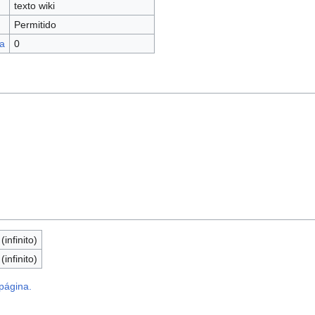
texto wiki
Permitido
a
0
infinito)
infinito)
 página.