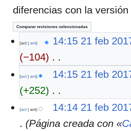
diferencias con la versión
2
14:15 21 feb 201
act
ant
1
f
−104
e
b
S
2
14:15 21 feb 201
i
0
act
ant
n
1
+252
r
7
e
s
S
14:14 21 feb 201
u
i
act
ant
m
n
e
Página creada con «
C
r
n
e