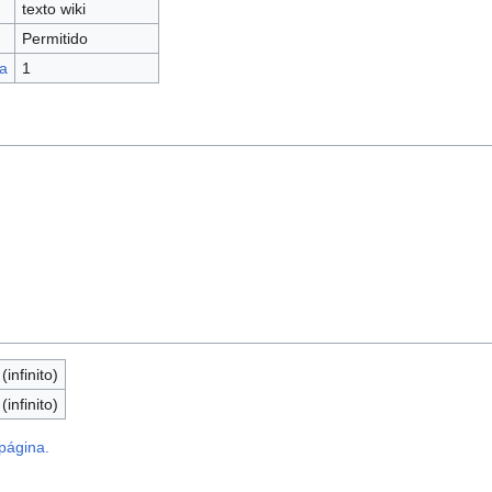
texto wiki
Permitido
a
1
infinito)
infinito)
 página.