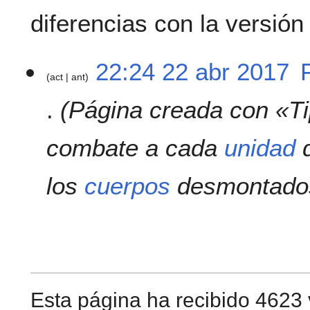
diferencias con la versión
2
22:24 22 abr 2017
act
ant
2
a
Página creada con «Ti
b
r
2
combate a cada
unidad
d
0
1
los
cuerpos
desmontados.
7
Esta página ha recibido 4623 v