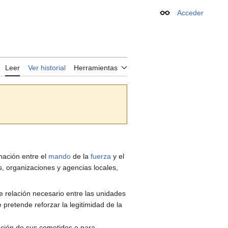
Acceder
Apariencia
Leer
Ver historial
Herramientas
nación entre el
mando
de la
fuerza
y el
es, organizaciones y agencias locales,
e relación necesario entre las unidades
e pretende reforzar la legitimidad de la
cución de sus cometidos o para