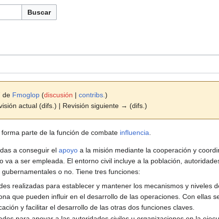
Buscar
7 de
Fmoglop
(
discusión
|
contribs.
)
isión actual (difs.) | Revisión siguiente → (difs.)
, forma parte de la función de combate
influencia
.
adas a conseguir el
apoyo
a la misión mediante la cooperación y coordi
o va a ser empleada. El entorno civil incluye a la población, autoridad
n gubernamentales o no. Tiene tres funciones:
dades realizadas para establecer y mantener los mecanismos y niveles d
 zona que pueden influir en el desarrollo de las operaciones. Con ellas s
ción y facilitar el desarrollo de las otras dos funciones claves.
idades para apoyar a las autoridades civiles u organizaciones en la eje