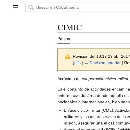
Ir
al
Menú principal
contenido
CIMIC
Página
Revisión del 18:17 29 abr 201
(
difs.
)
← Revisión anterior
| Rev
Acrónimo de
cooperación cívico-militar
Es el conjunto de actividades encamin
entorno civil del área donde aquella es 
nacionales o internacionales, bien sea
Enlace cívico-militar (CML): Activi
militares y los actores civiles de la
misión, asegurar una eficaz comunica
Apoyo al entorno civil (SCE): Activ