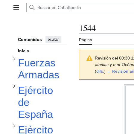
Ir
Alternar subsección Fuerzas Armadas
al
Menú principal
contenido
1544
Alternar subsección Ejército de España
Contenidos
ocultar
Página
Inicio
Revisión del 00:30 
Fuerzas
«Indias y mar Océa
(
difs.
)
← Revisión an
Armadas
Alternar subsección Ejército de Italia
Ejército
de
Alternar subsección Ejército imperial
España
Ejército