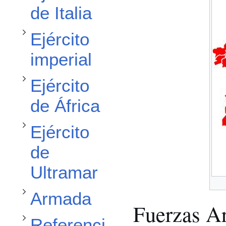
Alternar subsección Ejército de África
de Italia
Alternar subsección Ejército de Ultramar
Ejército
imperial
Ejército
de África
Alternar subsección Armada
Ejército
Alternar subsección Referencias
de
Ultramar
Armada
Fuerzas A
Referenci