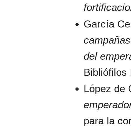
fortificaci
García Ce
campañas y
del emper
Bibliófilo
López de 
emperador
para la c