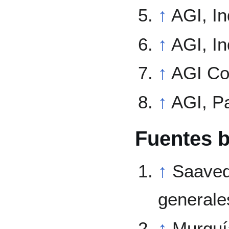
↑
AGI, Ind
↑
AGI, In
↑
AGI Co
↑
AGI, Pa
Fuentes b
↑
Saaved
generales
↑
Murguía