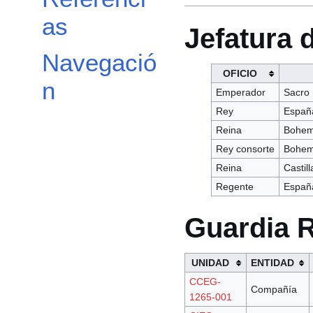
as
Jefatura 
Navegació
OFICIO
n
Emperador
Sacro
Rey
Españ
Reina
Bohemi
Rey consorte
Bohemi
Reina
Castill
Regente
Españ
Guardia R
UNIDAD
ENTIDAD
CCEG-
Compañía
1265-001