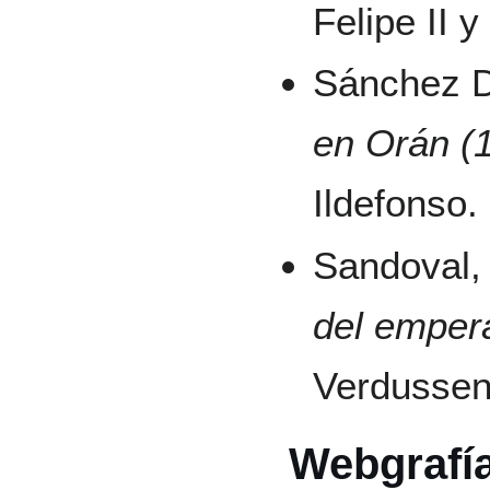
Felipe II 
Sánchez D
en Orán (
Ildefonso.
Sandoval,
del emper
Verdussen
Webgrafí