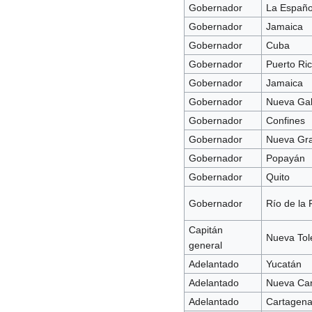
Gobernador
La Españo
Gobernador
Jamaica
Gobernador
Cuba
Gobernador
Puerto Ri
Gobernador
Jamaica
Gobernador
Nueva Gal
Gobernador
Confines
Gobernador
Nueva Gr
Gobernador
Popayán
Gobernador
Quito
Gobernador
Río de la 
Capitán
Nueva Tol
general
Adelantado
Yucatán
Adelantado
Nueva Ca
Adelantado
Cartagen