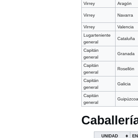
Virrey
Aragón
Virrey
Navarra
Virrey
Valencia
Lugarteniente
Cataluña
general
Capitán
Granada
general
Capitán
Rosellón
general
Capitán
Galicia
general
Capitán
Guipúzco
general
Caballerí
UNIDAD
EN