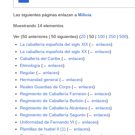
Las siguientes páginas enlazan a
Milicia
:
Muestrando 14 elementos.
Ver (
50 anteriores
|
50 siguientes
) (
20
|
50
|
100
|
250
|
500
).
La caballería española del siglo XIX
(
← enlaces
)
La caballería española del siglo XX
(
← enlaces
)
Caballería del Caribe
(
← enlaces
)
Etimología
(
← enlaces
)
Regular
(
← enlaces
)
Hermandad general
(
← enlaces
)
Reales Guardias de Corps
(
← enlaces
)
Regimiento de Caballería Farnesio
(
← enlaces
)
Regimiento de Caballería Borbón
(
← enlaces
)
Regimiento de Caballería Alcántara
(
← enlaces
)
Regimiento de Caballería Sagunto
(
← enlaces
)
Uniformidad de Fernando VI
(
← enlaces
)
Plantillas de Isabel II (1)
(
← enlaces
)