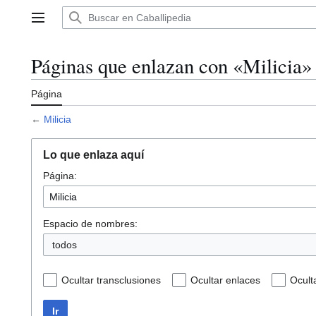
Ir
al
Menú principal
contenido
Páginas que enlazan con «Milicia»
Página
←
Milicia
Lo que enlaza aquí
Página:
Espacio de nombres:
todos
Ocultar transclusiones
Ocultar enlaces
Ocult
Ir