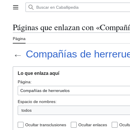
Ir
al
Menú principal
contenido
Páginas que enlazan con «Compañí
Página
←
Compañías de herreru
Lo que enlaza aquí
Página:
Espacio de nombres:
todos
Ocultar transclusiones
Ocultar enlaces
Ocult